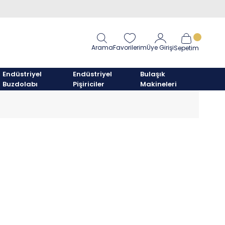
Arama
Favorilerim
Üye Girişi
Sepetim
Endüstriyel
Endüstriyel
Bulaşık
Buzdolabı
Pişiriciler
Makineleri