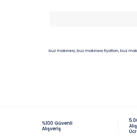
buz makinesi
buz makinesi fiyatları
buz maki
,
,
5.0
%100 Güvenli
Alı
Alışveriş
Ücr