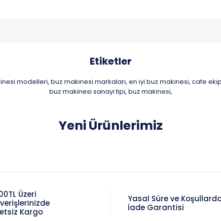
Etiketler
nesi modelleri
buz makinesi markaları
en iyi buz makinesi
cafe eki
,
,
,
buz makinesi sanayi tipi
buz makinesi
,
,
Yeni Ürünlerimiz
00TL Üzeri
Yasal Süre ve Koşullard
şverişlerinizde
İade Garantisi
etsiz Kargo