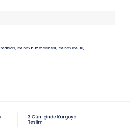
pmanları
iceinox buz makinesi
iceinox ice 30
,
,
,
a
3 Gün İçinde Kargoya
Teslim