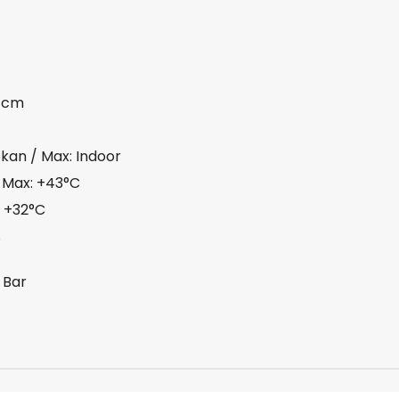
0 cm
kan / Max: Indoor
/ Max: +43°C
: +32°C
%
6 Bar