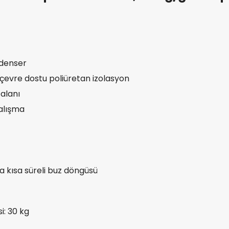
ndenser
 çevre dostu poliüretan izolasyon
alanı
alışma
ha kısa süreli buz döngüsü
: 30 kg