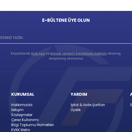
E-BÜLTENE ÜYE OLUN
Kaydolarak
Açık rıza
ve
Kişisel verilerin korunması metnini
okumuş,
onaylamış olursunuz.
KURUMSAL
YARDIM
Hakkımızda
İptal & İade Şartları
S
İletişim
Üyelik
Sözleşmeler
Çerez Kullanımı
Bilgi Toplumu Hizmetleri
KVKK Metni