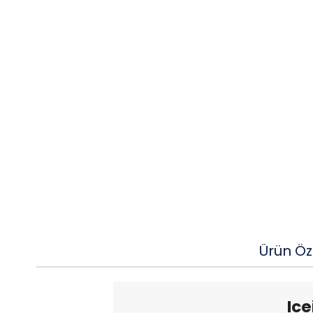
Ürün Öze
Ice