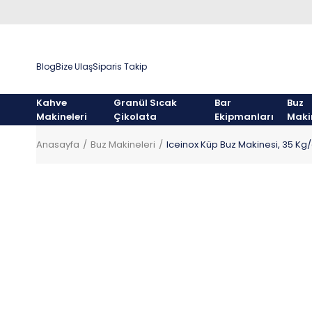
Blog
Bize Ulaş
Siparis Takip
Kahve
Granül Sıcak
Bar
Buz
Makineleri
Çikolata
Ekipmanları
Maki
Anasayfa
Buz Makineleri
Iceinox Küp Buz Makinesi, 35 Kg/