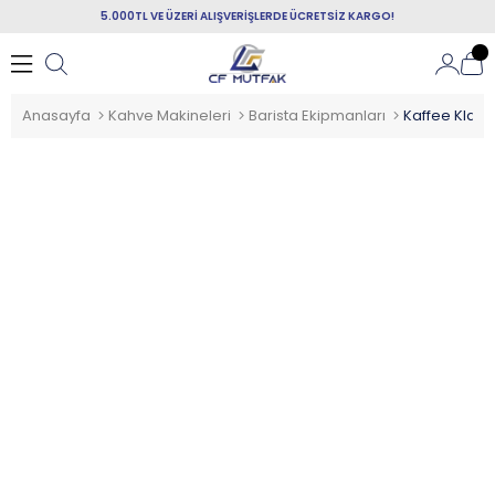
5.000TL VE ÜZERİ ALIŞVERİŞLERDE ÜCRETSİZ KARGO!
Anasayfa
Kahve Makineleri
Barista Ekipmanları
Kaffee Klar T