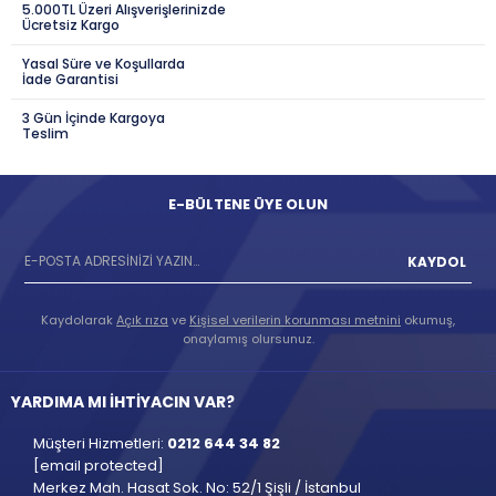
5.000TL Üzeri Alışverişlerinizde
Ücretsiz Kargo
Yasal Süre ve Koşullarda
İade Garantisi
3 Gün İçinde Kargoya
Teslim
E-BÜLTENE ÜYE OLUN
KAYDOL
Kaydolarak
Açık rıza
ve
Kişisel verilerin korunması metnini
okumuş,
onaylamış olursunuz.
YARDIMA MI İHTİYACIN VAR?
Müşteri Hizmetleri:
0212 644 34 82
[email protected]
Merkez Mah. Hasat Sok. No: 52/1 Şişli / İstanbul