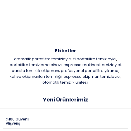
Etiketler
otomatik portafiltre temizleyici
t1 portafiltre temizleyici
,
,
portafiltre temizleme cihazı
espresso makinesi temizleyici
,
,
barista temizlik ekipmanı
profesyonel portafiltre yıkama
,
,
kahve ekipmanları temizliği
espresso ekipman temizleyici
,
,
otomatik temizlik ünitesi
,
Yeni Ürünlerimiz
%100 Güvenli
Alışveriş