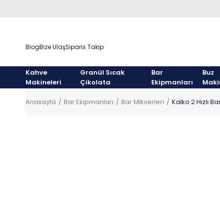
Blog
Bize Ulaş
Siparis Takip
Kahve
Granül Sıcak
Bar
Buz
Makineleri
Çikolata
Ekipmanları
Maki
Anasayfa
Bar Ekipmanları
Bar Mikserleri
Kalko 2 Hızlı B