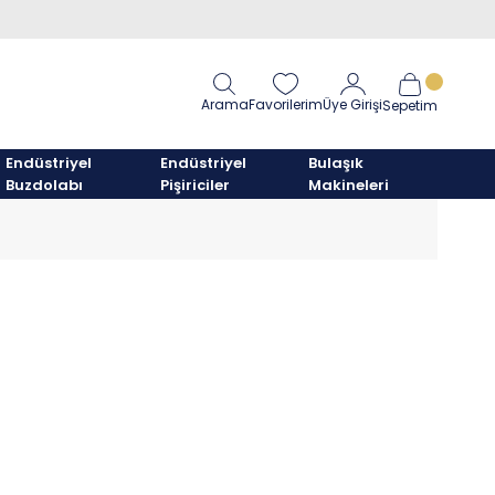
Arama
Favorilerim
Üye Girişi
Sepetim
Endüstriyel
Endüstriyel
Bulaşık
Buzdolabı
Pişiriciler
Makineleri