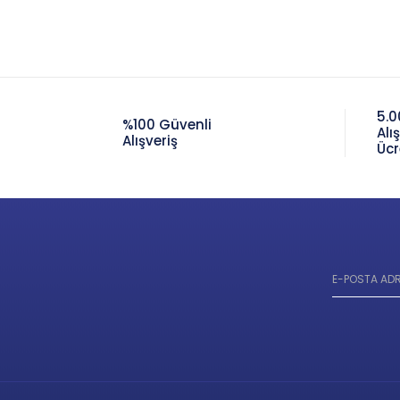
5.0
%100 Güvenli
Alı
Alışveriş
Ücr