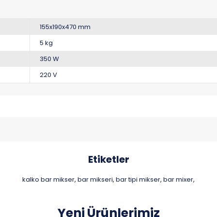
155x190x470 mm
5 kg
350 W
220 V
Etiketler
kalko bar mikser
bar mikseri
bar tipi mikser
bar mixer
,
,
,
,
Yeni Ürünlerimiz