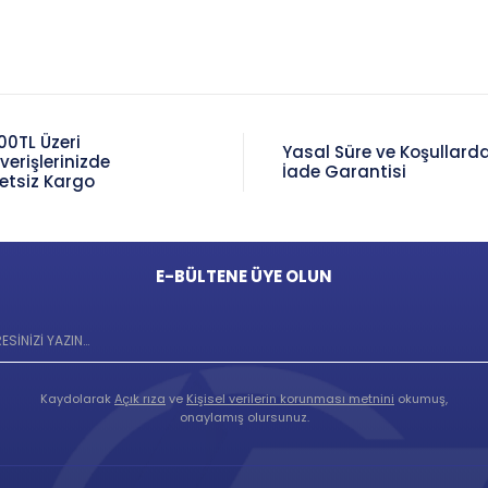
00TL Üzeri
Yasal Süre ve Koşullard
şverişlerinizde
İade Garantisi
etsiz Kargo
E-BÜLTENE ÜYE OLUN
Kaydolarak
Açık rıza
ve
Kişisel verilerin korunması metnini
okumuş,
onaylamış olursunuz.