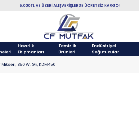
5.000TL VE ÜZERİ ALIŞVERİŞLERDE ÜCRETSİZ KARGO!
Hazırlık
Temizlik
Endüstriyel
neleri
Ekipmanları
Ürünleri
Soğutucular
ar Mikseri, 350 W, Gri, KDM450