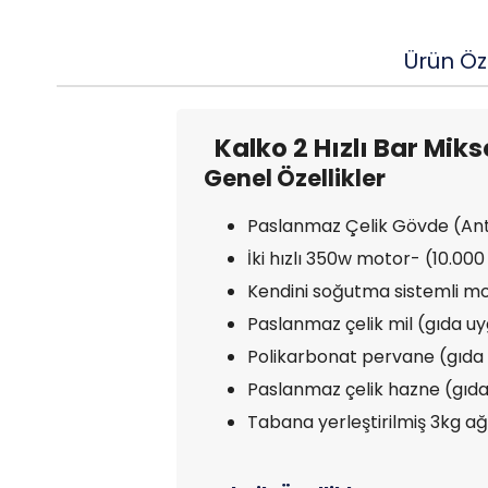
Ürün Öze
Kalko 2 Hızlı Bar Mik
Genel Özellikler
Paslanmaz Çelik Gövde (Ant
İki hızlı 350w motor- (10.00
Kendini soğutma sistemli mot
Paslanmaz çelik mil (gıda u
Polikarbonat pervane (gıda 
Paslanmaz çelik hazne (gıda
Tabana yerleştirilmiş 3kg a