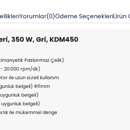
llikleri
Yorumlar
(0)
Ödeme Seçenekleri
Ürün Ö
seri, 350 W, Gri, KDM450
imanyetik Paslanmaz Çelik)
0 - 20.000 rpm/dk)
or ile uzun süreli kullanım
ygunluk belgeli) Φ11mm
uygunluk belgeli)
 uygunluk belgeli)
ğırlık ile mükemmel denge