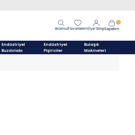
Arama
Favorilerim
Üye Girişi
Sepetim
Endüstriyel
Endüstriyel
Bulaşık
Buzdolabı
Pişiriciler
Makineleri