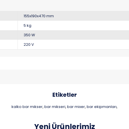
155x190x470 mm
5 kg
350 W
220 V
Etiketler
kalko bar mikser
bar mikseri
bar mixer
bar ekipmanları
,
,
,
,
Yeni Ürünlerimiz