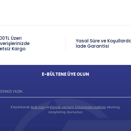
00TL Üzeri
Yasal Süre ve Koşullard
şverişlerinizde
İade Garantisi
etsiz Kargo
E-BÜLTENE ÜYE OLUN
Kaydolarak
Açık rıza
ve
Kişisel verilerin korunması metnini
okumuş,
onaylamış olursunuz.