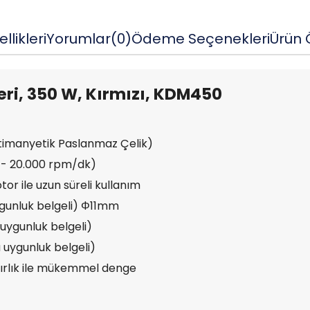
llikleri
Yorumlar
(0)
Ödeme Seçenekleri
Ürün Ö
seri, 350 W, Kırmızı, KDM450
imanyetik Paslanmaz Çelik)
0 - 20.000 rpm/dk)
or ile uzun süreli kullanım
ygunluk belgeli) Φ11mm
uygunluk belgeli)
 uygunluk belgeli)
ğırlık ile mükemmel denge