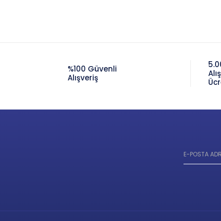
5.0
%100 Güvenli
Alı
Alışveriş
Ücr