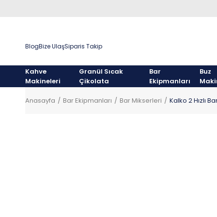
Blog
Bize Ulaş
Siparis Takip
Kahve
Granül Sıcak
Bar
Buz
Makineleri
Çikolata
Ekipmanları
Maki
Anasayfa
Bar Ekipmanları
Bar Mikserleri
Kalko 2 Hızlı B