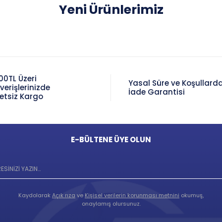
Yeni Ürünlerimiz
00TL Üzeri
Yasal Süre ve Koşullard
şverişlerinizde
İade Garantisi
etsiz Kargo
E-BÜLTENE ÜYE OLUN
Kaydolarak
Açık rıza
ve
Kişisel verilerin korunması metnini
okumuş,
onaylamış olursunuz.