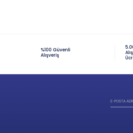
5.0
%100 Güvenli
Alı
Alışveriş
Ücr