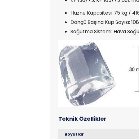
KP 130/75, KP 165/75 buz mak
Hazne Kapasitesi: 75 kg / 41
Döngü Başına Küp Sayısı: 10
Soğutma Sistemi: Hava Soğu
Boyutlar