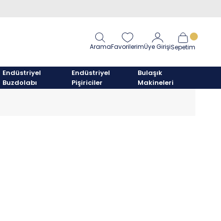
Arama
Favorilerim
Üye Girişi
Sepetim
Endüstriyel
Endüstriyel
Bulaşık
Buzdolabı
Pişiriciler
Makineleri