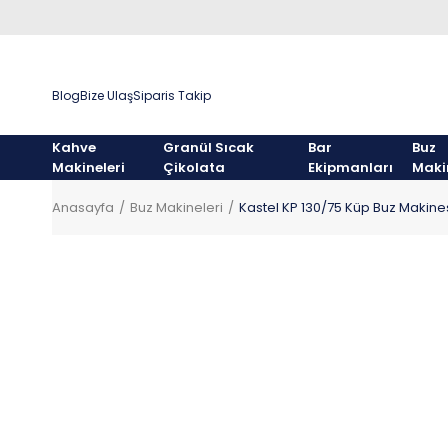
Blog
Bize Ulaş
Siparis Takip
Kahve
Granül Sıcak
Bar
Buz
Makineleri
Çikolata
Ekipmanları
Maki
Anasayfa
Buz Makineleri
Kastel KP 130/75 Küp Buz Makines