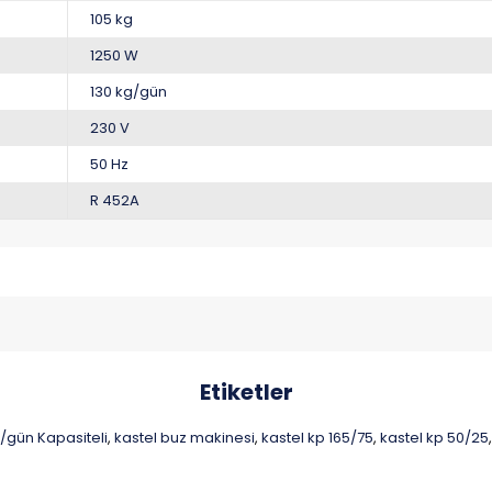
105 kg
1250 W
130 kg/gün
230 V
50 Hz
R 452A
Etiketler
/gün Kapasiteli
kastel buz makinesi
kastel kp 165/75
kastel kp 50/25
,
,
,
,