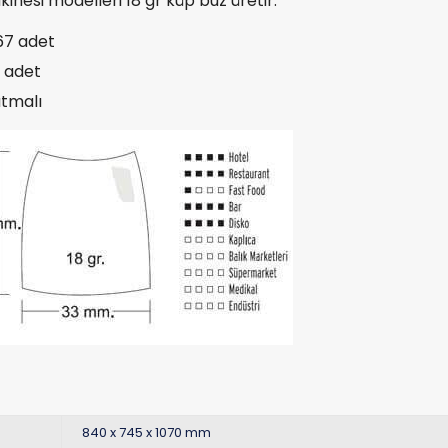
inesi modelleri 18 gr küp buz üretir.
67 adet
8 adet
tmalı
840 x 745 x 1070 mm