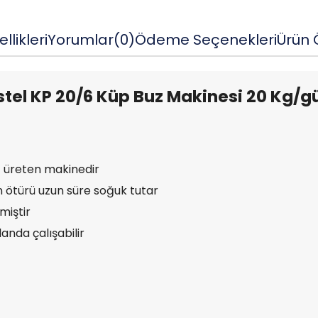
llikleri
Yorumlar
(0)
Ödeme Seçenekleri
Ürün Ö
tel KP 20/6 Küp Buz Makinesi 20 Kg/g
uz üreten makinedir
n ötürü uzun süre soğuk tutar
miştir
anda çalışabilir