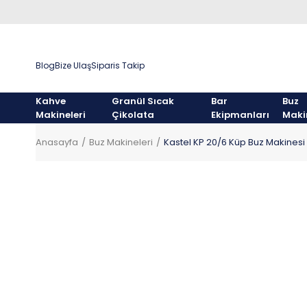
Blog
Bize Ulaş
Siparis Takip
Kahve
Granül Sıcak
Bar
Buz
Makineleri
Çikolata
Ekipmanları
Maki
Anasayfa
Buz Makineleri
Kastel KP 20/6 Küp Buz Makinesi