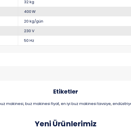
32 kg
400 W
20 kg/gün
230 V
50 Hz
Etiketler
buz makinesi
buz makinesi fiyat
en iyi buz makinesi tavsiye
endüstriy
,
,
,
Yeni Ürünlerimiz