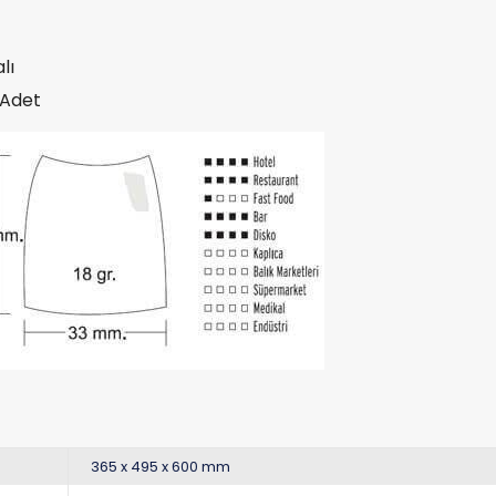
lı
 Adet
365 x 495 x 600 mm