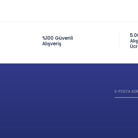
5.0
%100 Güvenli
Alı
Alışveriş
Ücr