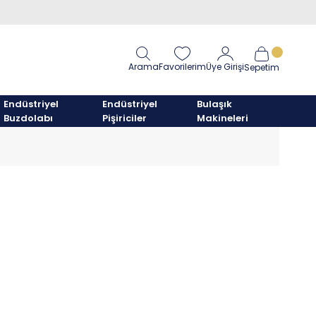
Arama
Favorilerim
Üye Girişi
Sepetim
Endüstriyel
Endüstriyel
Bulaşık
Buzdolabı
Pişiriciler
Makineleri