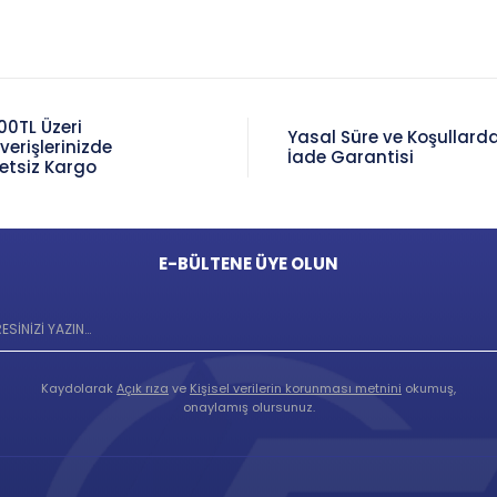
00TL Üzeri
Yasal Süre ve Koşullard
şverişlerinizde
İade Garantisi
etsiz Kargo
E-BÜLTENE ÜYE OLUN
Kaydolarak
Açık rıza
ve
Kişisel verilerin korunması metnini
okumuş,
onaylamış olursunuz.