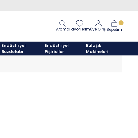
Arama
Favorilerim
Üye Girişi
Sepetim
Endüstriyel
Endüstriyel
Bulaşık
Buzdolabı
Pişiriciler
Makineleri