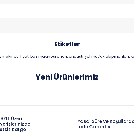
Etiketler
 makinesi fiyat
buz makinesi öneri
endüstriyel mutfak ekipmanları
k
,
,
,
Yeni Ürünlerimiz
00TL Üzeri
Yasal Süre ve Koşullard
şverişlerinizde
İade Garantisi
etsiz Kargo