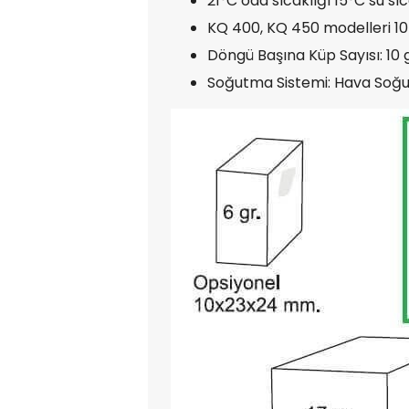
21°C oda sıcaklığı 15°C su sıc
KQ 400, KQ 450 modelleri 10 g
Döngü Başına Küp Sayısı: 10 g
Soğutma Sistemi: Hava Soğu