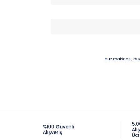
buz makinesi
buz
,
5.0
%100 Güvenli
Alı
Alışveriş
Ücr