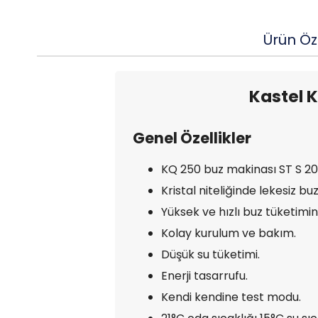
Ürün Öze
Kastel 
Genel Özellikler
KQ 250 buz makinası ST S 200 
Kristal niteliğinde lekesiz b
Yüksek ve hızlı buz tüketimine
Kolay kurulum ve bakım.
Düşük su tüketimi.
Enerji tasarrufu.
Kendi kendine test modu.