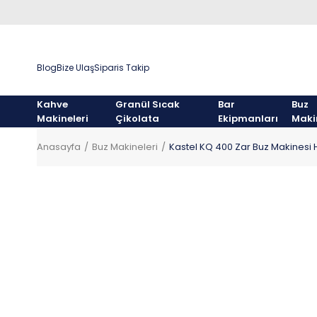
Blog
Bize Ulaş
Siparis Takip
Kahve
Granül Sıcak
Bar
Buz
Makineleri
Çikolata
Ekipmanları
Maki
Anasayfa
Buz Makineleri
Kastel KQ 400 Zar Buz Makinesi 