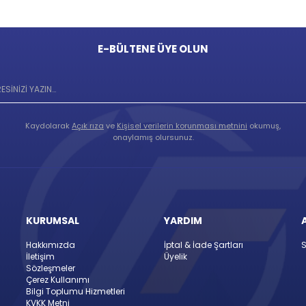
E-BÜLTENE ÜYE OLUN
Kaydolarak
Açık rıza
ve
Kişisel verilerin korunması metnini
okumuş,
onaylamış olursunuz.
KURUMSAL
YARDIM
Hakkımızda
İptal & İade Şartları
S
İletişim
Üyelik
Sözleşmeler
Çerez Kullanımı
Bilgi Toplumu Hizmetleri
KVKK Metni