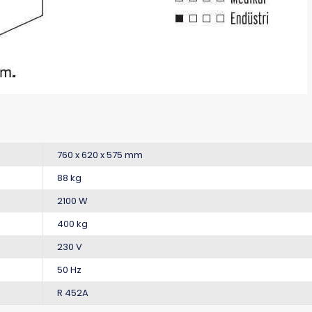
760 x 620 x 575 mm
88 kg
2100 W
400 kg
230 V
50 Hz
R 452A