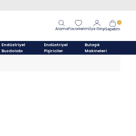
Arama
Favorilerim
Üye Girişi
Sepetim
Endüstriyel
Endüstriyel
Bulaşık
Buzdolabı
Pişiriciler
Makineleri