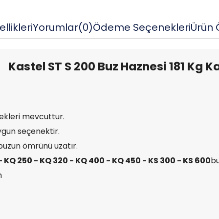
llikleri
Yorumlar
(0)
Ödeme Seçenekleri
Ürün Ö
Kastel ST S 200 Buz Haznesi 181 Kg K
nekleri mevcuttur.
 uygun seçenektir.
buzun ömrünü uzatır.
- KQ 250 - KQ 320 - KQ 400 - KQ 450 - KS 300 - KS 600
bu
m