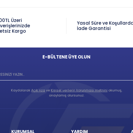
00TL Üzeri
Yasal Süre ve Koşullard
şverişlerinizde
İade Garantisi
etsiz Kargo
E-BÜLTENE ÜYE OLUN
Kaydolarak
Açık rıza
ve
Kişisel verilerin korunması metnini
okumuş,
onaylamış olursunuz.
KURUMSAL
YARDIM