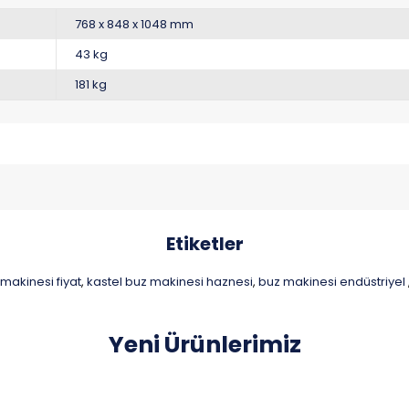
768 x 848 x 1048 mm
43 kg
181 kg
Etiketler
makinesi fiyat
kastel buz makinesi haznesi
buz makinesi endüstriyel
,
,
Yeni Ürünlerimiz