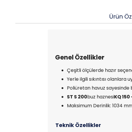
Ürün Öze
Genel Özellikler
Çeşitli ölçülerde hazır seçe
Yerle ilgili sıkıntısı olanlara
Poliüretan havuz sayesinde 
ST S 200
buz haznesi
KQ 150 
Maksimum Derinlik: 1034 m