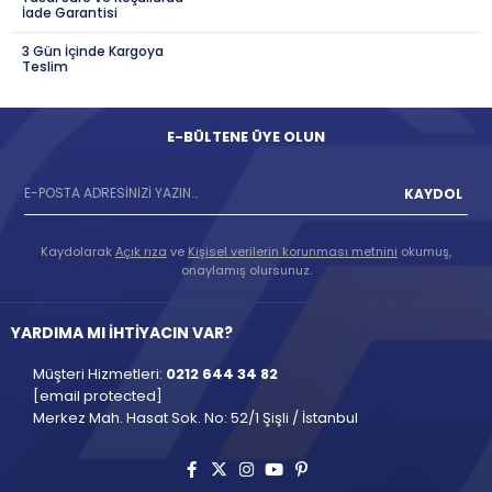
İade Garantisi
3 Gün İçinde Kargoya
Teslim
E-BÜLTENE ÜYE OLUN
KAYDOL
Kaydolarak
Açık rıza
ve
Kişisel verilerin korunması metnini
okumuş,
onaylamış olursunuz.
YARDIMA MI İHTİYACIN VAR?
Müşteri Hizmetleri:
0212 644 34 82
[email protected]
Merkez Mah. Hasat Sok. No: 52/1 Şişli / İstanbul