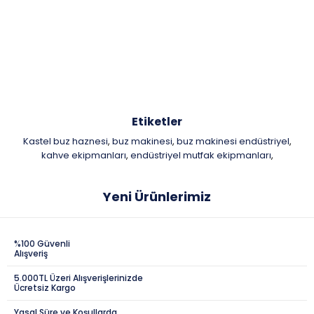
Etiketler
Kastel buz haznesi
buz makinesi
buz makinesi endüstriyel
,
,
,
kahve ekipmanları
endüstriyel mutfak ekipmanları
,
,
Yeni Ürünlerimiz
%100 Güvenli
Alışveriş
5.000TL Üzeri Alışverişlerinizde
Ücretsiz Kargo
Yasal Süre ve Koşullarda