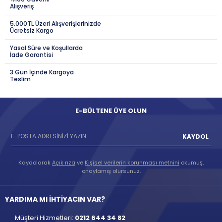
Alışveriş
5.000TL Üzeri Alışverişlerinizde
Ücretsiz Kargo
Yasal Süre ve Koşullarda
İade Garantisi
3 Gün İçinde Kargoya
Teslim
E-BÜLTENE ÜYE OLUN
KAYDOL
Kaydolarak
Açık rıza
ve
Kişisel verilerin korunması metnini
okumuş,
onaylamış olursunuz.
YARDIMA MI İHTİYACIN VAR?
Müşteri Hizmetleri:
0212 644 34 82