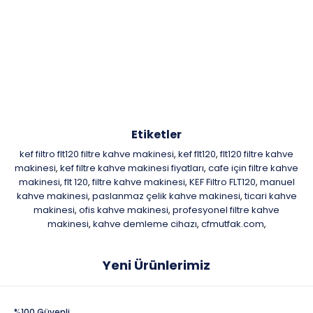
Etiketler
kef filtro flt120 filtre kahve makinesi
kef flt120
flt120 filtre kahve
,
,
makinesi
kef filtre kahve makinesi fiyatları
cafe için filtre kahve
,
,
makinesi
flt 120
filtre kahve makinesi
KEF Filtro FLT120
manuel
,
,
,
,
kahve makinesi
paslanmaz çelik kahve makinesi
ticari kahve
,
,
makinesi
ofis kahve makinesi
profesyonel filtre kahve
,
,
makinesi
kahve demleme cihazı
cfmutfak.com
,
,
,
Yeni Ürünlerimiz
%100 Güvenli