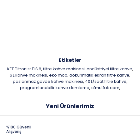
Etiketler
KEF Filtronist FLS 6
filtre kahve makinesi
endüstriyel filtre kahve
,
,
,
6 L kahve makinesi
eko mod
dokunmatik ekran filtre kahve
,
,
,
paslanmaz gövde kahve makinesi
40 L/saat filtre kahve
,
,
programlanabilir kahve demleme
cfmutfak.com
,
,
Yeni Ürünlerimiz
%100 Güvenli
Alışveriş