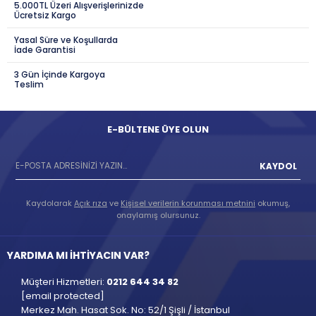
5.000TL Üzeri Alışverişlerinizde
Ücretsiz Kargo
Yasal Süre ve Koşullarda
İade Garantisi
3 Gün İçinde Kargoya
Teslim
E-BÜLTENE ÜYE OLUN
KAYDOL
Kaydolarak
Açık rıza
ve
Kişisel verilerin korunması metnini
okumuş,
onaylamış olursunuz.
YARDIMA MI İHTİYACIN VAR?
Müşteri Hizmetleri:
0212 644 34 82
[email protected]
Merkez Mah. Hasat Sok. No: 52/1 Şişli / İstanbul