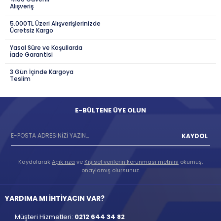
Alışveriş
5.000TL Üzeri Alışverişlerinizde
Ücretsiz Kargo
Yasal Süre ve Koşullarda
İade Garantisi
3 Gün İçinde Kargoya
Teslim
E-BÜLTENE ÜYE OLUN
KAYDOL
Kaydolarak
Açık rıza
ve
Kişisel verilerin korunması metnini
okumuş,
onaylamış olursunuz.
YARDIMA MI İHTİYACIN VAR?
Müşteri Hizmetleri:
0212 644 34 82