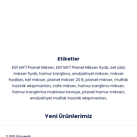
Etiketler
KEF MY7 Planet Mikser
KEF MY7 Planet Mikser fiyatı
set üstü
,
,
mikser fiyatı
hamur karıştırıcı
endüstriyel mikser
mikser
,
,
,
fiyatları
kef mikser
planet mikser 20 lt
planet mikser
mutfak
,
,
,
,
hazırlık ekipmanları
cafe mikser
hamur karıştırıcı mikser
,
,
,
hamur karıştırma makinesi tavsiye
planet hamur mikseri
,
,
endüstriyel mutfak hazırlık ekipmanları
,
Yeni Ürünlerimiz
%100 Güvenli