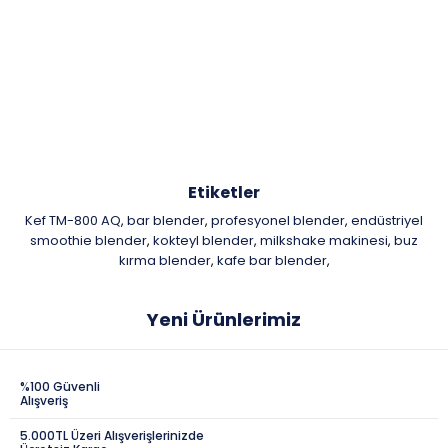
Etiketler
Kef TM-800 AQ
bar blender
profesyonel blender
endüstriyel
,
,
,
smoothie blender
kokteyl blender
milkshake makinesi
buz
,
,
,
kırma blender
kafe bar blender
,
,
Yeni Ürünlerimiz
%100 Güvenli
Alışveriş
5.000TL Üzeri Alışverişlerinizde