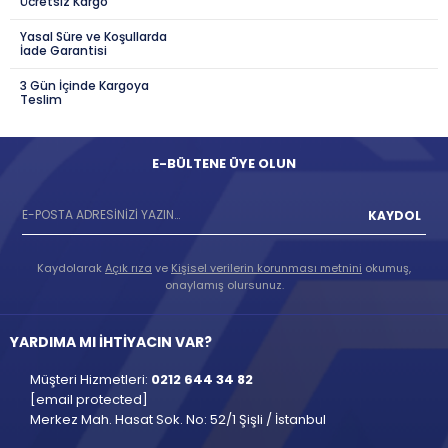
Ücretsiz Kargo
Yasal Süre ve Koşullarda
İade Garantisi
3 Gün İçinde Kargoya
Teslim
E-BÜLTENE ÜYE OLUN
KAYDOL
Kaydolarak
Açık rıza
ve
Kişisel verilerin korunması metnini
okumuş,
onaylamış olursunuz.
YARDIMA MI İHTİYACIN VAR?
Müşteri Hizmetleri:
0212 644 34 82
[email protected]
Merkez Mah. Hasat Sok. No: 52/1 Şişli / İstanbul