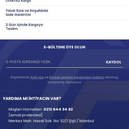
Ücretsiz Kargo
Yasal Süre ve Koşullarda
İade Garantisi
3 Gün İçinde Kargoya
Teslim
E-BÜLTENE ÜYE OLUN
KAYDOL
Kaydolarak
Açık rıza
ve
Kişisel verilerin korunması metnini
okumuş,
onaylamış olursunuz.
YARDIMA MI İHTİYACIN VAR?
Müşteri Hizmetleri:
0212 644 34 82
[email protected]
Merkez Mah. Hasat Sok. No: 52/1 Şişli / İstanbul