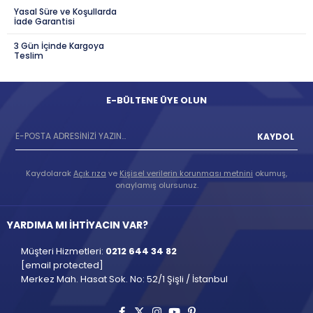
Yasal Süre ve Koşullarda
İade Garantisi
3 Gün İçinde Kargoya
Teslim
E-BÜLTENE ÜYE OLUN
KAYDOL
Kaydolarak
Açık rıza
ve
Kişisel verilerin korunması metnini
okumuş,
onaylamış olursunuz.
YARDIMA MI İHTİYACIN VAR?
Müşteri Hizmetleri:
0212 644 34 82
[email protected]
Merkez Mah. Hasat Sok. No: 52/1 Şişli / İstanbul