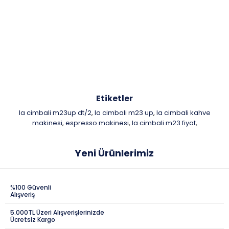
Etiketler
la cimbali m23up dt/2
la cimbali m23 up
la cimbali kahve
,
,
makinesi
espresso makinesi
la cimbali m23 fiyat
,
,
,
Yeni Ürünlerimiz
%100 Güvenli
Alışveriş
5.000TL Üzeri Alışverişlerinizde
Ücretsiz Kargo