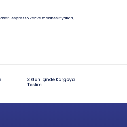
atları
espresso kahve makinesi fiyatları
,
,
a
3 Gün İçinde Kargoya
Teslim