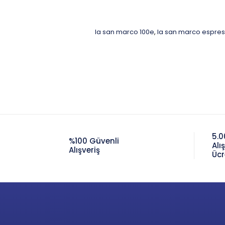
la san marco 100e
la san marco espres
,
5.0
%100 Güvenli
Alı
Alışveriş
Ücr