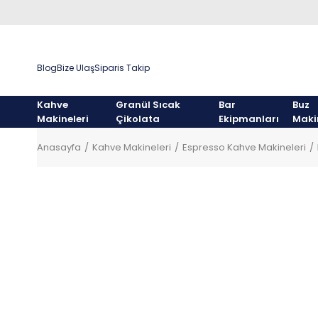
Blog
Bize Ulaş
Siparis Takip
Kahve
Granül Sıcak
Bar
Buz
Makineleri
Çikolata
Ekipmanları
Maki
Anasayfa
Kahve Makineleri
Espresso Kahve Makineleri