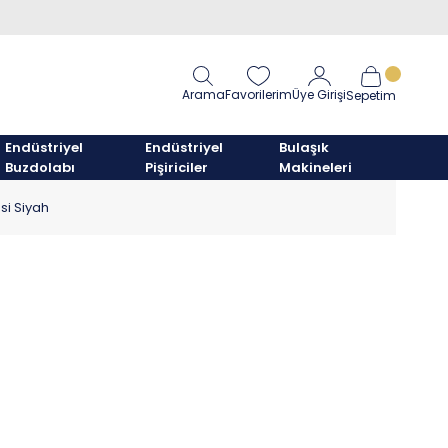
Arama
Favorilerim
Üye Girişi
Sepetim
Endüstriyel
Endüstriyel
Bulaşık
Buzdolabı
Pişiriciler
Makineleri
si Siyah