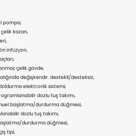
el pompa,
 çelik kazan,
ri,
ön infüzyon,
açları,
anmaz çelik gövde,
alığında değişkendir. destekli/desteksiz,
doldurma elektronik sistemi,
ogramlanabilir dozlu tuş takımı,
nuel başlatma/durdurma düğmesi,
lanabilir dozlu tuş takımı,
l başlatma/durdurma düğmesi,
ş tipi,