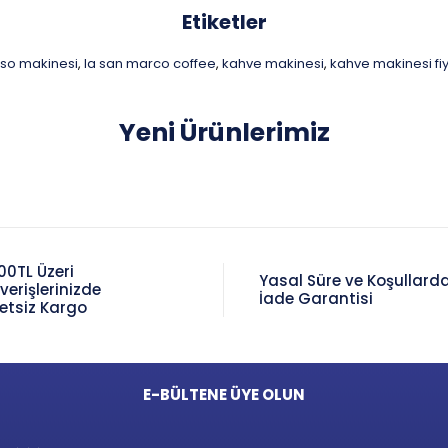
Etiketler
so makinesi
la san marco coffee
kahve makinesi
kahve makinesi fiy
,
,
,
Yeni Ürünlerimiz
00TL Üzeri
Yasal Süre ve Koşullard
şverişlerinizde
İade Garantisi
etsiz Kargo
E-BÜLTENE ÜYE OLUN