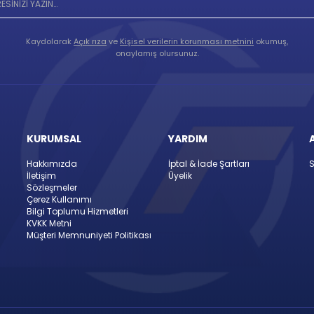
Kaydolarak
Açık rıza
ve
Kişisel verilerin korunması metnini
okumuş,
onaylamış olursunuz.
KURUMSAL
YARDIM
Hakkımızda
İptal & İade Şartları
S
İletişim
Üyelik
Sözleşmeler
Çerez Kullanımı
Bilgi Toplumu Hizmetleri
KVKK Metni
Müşteri Memnuniyeti Politikası