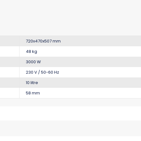
720x470x507 mm
48 kg
3000 W
230 V / 50-60 Hz
10 litre
58 mm