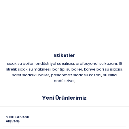
Etiketler
sıcak su boiler
endüstriyel su ısıtıcısı
profesyonel su kazanı
16
,
,
,
litrelik sıcak su makinesi
bar tipi su boiler
kahve barı su ısıtıcısı
,
,
,
sabit sıcaklıklı boiler
paslanmaz sıcak su kazanı
su ısıtıcı
,
,
endüstriyel
,
Yeni Ürünlerimiz
%100 Güvenli
Alışveriş