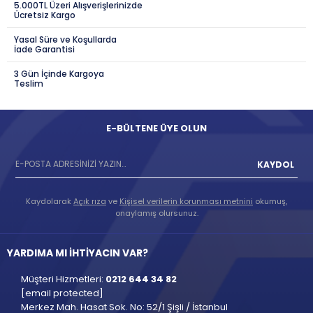
5.000TL Üzeri Alışverişlerinizde
Ücretsiz Kargo
Yasal Süre ve Koşullarda
İade Garantisi
3 Gün İçinde Kargoya
Teslim
E-BÜLTENE ÜYE OLUN
KAYDOL
Kaydolarak
Açık rıza
ve
Kişisel verilerin korunması metnini
okumuş,
onaylamış olursunuz.
YARDIMA MI İHTİYACIN VAR?
Müşteri Hizmetleri:
0212 644 34 82
[email protected]
Merkez Mah. Hasat Sok. No: 52/1 Şişli / İstanbul