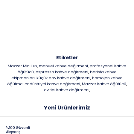
Etiketler
Mazzer Mini Lux
manuel kahve değirmeni
profesyonel kahve
,
,
öğütücü
espresso kahve değirmeni
barista kahve
,
,
ekipmanları
küçük boy kahve değirmeni
homojen kahve
,
,
öğütme
endüstriyel kahve değirmeni
Mazzer kahve öğütücü
,
,
,
ev tipi kahve değirmeni
,
Yeni Ürünlerimiz
%100 Güvenli
Alışveriş