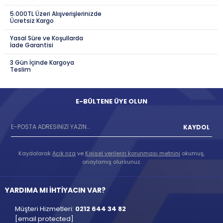
5.000TL Üzeri Alışverişlerinizde
Ücretsiz Kargo
Yasal Süre ve Koşullarda
İade Garantisi
3 Gün İçinde Kargoya
Teslim
E-BÜLTENE ÜYE OLUN
KAYDOL
Kaydolarak
Açık rıza
ve
Kişisel verilerin korunması metnini
okumuş,
onaylamış olursunuz.
YARDIMA MI İHTİYACIN VAR?
Müşteri Hizmetleri:
0212 644 34 82
[email protected]