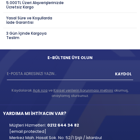
5.000TL Üzeri Alışverişlerinizde
Ücretsiz Kargo
Yasal Süre ve Koşullarda
İade Garantisi
3 Gün İçinde Kargoya
Teslim
E-BÜLTENE ÜYE OLUN
KAYDOL
Kaydolarak
Açık rıza
ve
Kişisel verilerin korunması metnini
okumuş,
onaylamış olursunuz.
YARDIMA MI İHTİYACIN VAR?
Müşteri Hizmetleri:
0212 644 34 82
[email protected]
Merkez Mah. Hasat Sok. No: 52/1 Şişli / İstanbul