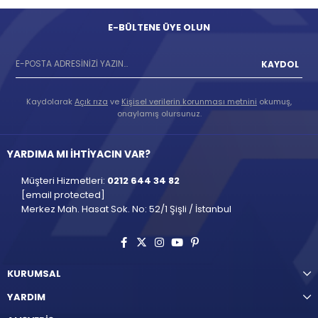
E-BÜLTENE ÜYE OLUN
KAYDOL
Kaydolarak
Açık rıza
ve
Kişisel verilerin korunması metnini
okumuş,
onaylamış olursunuz.
YARDIMA MI İHTİYACIN VAR?
Müşteri Hizmetleri:
0212 644 34 82
[email protected]
Merkez Mah. Hasat Sok. No: 52/1 Şişli / İstanbul
KURUMSAL
YARDIM