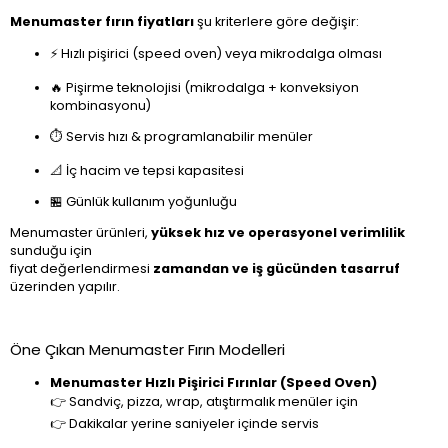
Menumaster fırın fiyatları
şu kriterlere göre değişir:
⚡ Hızlı pişirici (speed oven) veya mikrodalga olması
🔥 Pişirme teknolojisi (mikrodalga + konveksiyon
kombinasyonu)
⏱️ Servis hızı & programlanabilir menüler
📐 İç hacim ve tepsi kapasitesi
🏪 Günlük kullanım yoğunluğu
Menumaster ürünleri,
yüksek hız ve operasyonel verimlilik
sunduğu için
fiyat değerlendirmesi
zamandan ve iş gücünden tasarruf
üzerinden yapılır.
Öne Çıkan Menumaster Fırın Modelleri
Menumaster Hızlı Pişirici Fırınlar (Speed Oven)
👉 Sandviç, pizza, wrap, atıştırmalık menüler için
👉 Dakikalar yerine saniyeler içinde servis