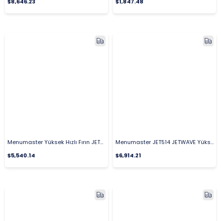
$8,646.23
$1,847.48
Menumaster Yüksek Hızlı Fırın JET514
Menumaster JET514 JETWAVE Yüksek Hızlı Pişirme Fırını Mikrodalga Fırın 34 Lt
$5,540.14
$6,914.21