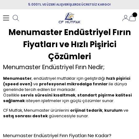
5.000TL VE ÜZERİ ALIŞVERİŞLERDE ÜCRETSİZ KARGO!
Menumaster Endüstriyel Fırın
Fiyatları ve Hızlı Pişirici
Çözümleri
Menumaster Endüstriyel Fırın Nedir;
Menumaster
, endüstriyel mutfaklar için geliştirdiği
hızlı pişirici
(speed oven)
ve
profesyonel mikrodalga fırınlar
ile dünya
genelinde tercih edilen bir markadır.
Özellikle
servis süresini kısaltmak
,
standart pişirme kalitesi
sağlamak
isteyen işletmeler için güçlü çözümler sunar.
CF Mutfak, Menumaster ürünlerini
orijinal tedarik
,
kurulum
ve
satış sonrası destek
güvencesiyle sunar.
Menumaster Endüstriyel Fırın Fiyatları Ne Kadar?