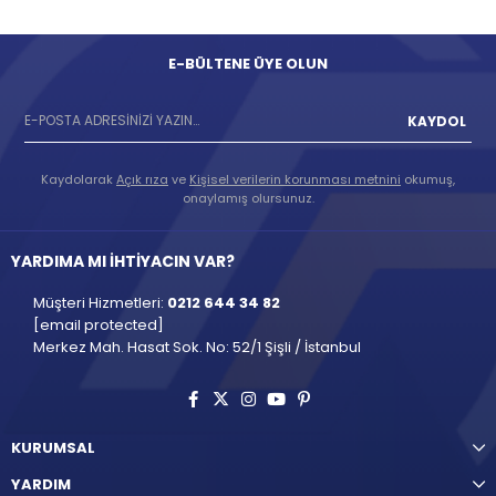
E-BÜLTENE ÜYE OLUN
KAYDOL
Kaydolarak
Açık rıza
ve
Kişisel verilerin korunması metnini
okumuş,
onaylamış olursunuz.
YARDIMA MI İHTİYACIN VAR?
Müşteri Hizmetleri:
0212 644 34 82
[email protected]
Merkez Mah. Hasat Sok. No: 52/1 Şişli / İstanbul
KURUMSAL
YARDIM