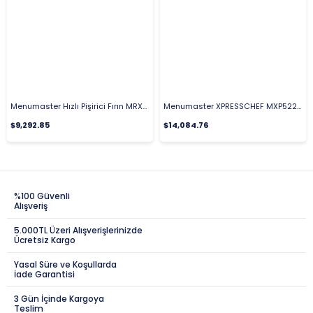
Menumaster Hızlı Pişirici Fırın MRX52
Menumaster XPRESSCHEF MXP5223TLT Dokunmatik Ekran Hızlı Fırın 39 Lt
$9,292.85
$14,084.76
%100 Güvenli
Alışveriş
5.000TL Üzeri Alışverişlerinizde
Ücretsiz Kargo
Yasal Süre ve Koşullarda
İade Garantisi
3 Gün İçinde Kargoya
Teslim