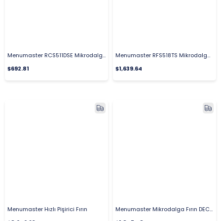
Menumaster RCS511DSE Mikrodalga Fırın Elektrikli 34 L.
Menumaster RFS518TS Mikrodalga Fırın Elektrikli 34 L.
$692.81
$1,639.64
Menumaster Hızlı Pişirici Fırın
Menumaster Mikrodalga Fırın DEC 18E2