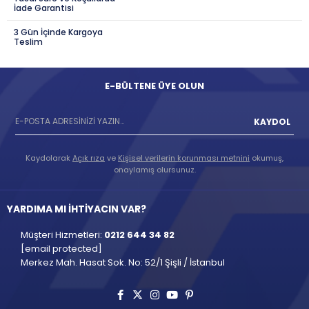
İade Garantisi
3 Gün İçinde Kargoya
Teslim
E-BÜLTENE ÜYE OLUN
KAYDOL
Kaydolarak
Açık rıza
ve
Kişisel verilerin korunması metnini
okumuş,
onaylamış olursunuz.
YARDIMA MI İHTİYACIN VAR?
Müşteri Hizmetleri:
0212 644 34 82
[email protected]
Merkez Mah. Hasat Sok. No: 52/1 Şişli / İstanbul