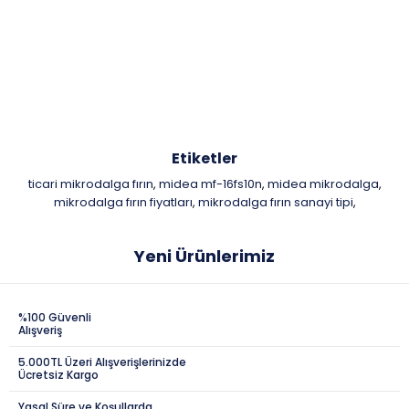
Etiketler
ticari mikrodalga fırın
midea mf-16fs10n
midea mikrodalga
,
,
,
mikrodalga fırın fiyatları
mikrodalga fırın sanayi tipi
,
,
Yeni Ürünlerimiz
%100 Güvenli
Alışveriş
5.000TL Üzeri Alışverişlerinizde
Ücretsiz Kargo
Yasal Süre ve Koşullarda