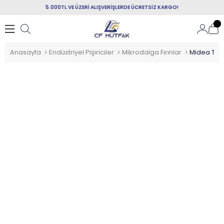
5.000TL VE ÜZERİ ALIŞVERİŞLERDE ÜCRETSİZ KARGO!
Anasayfa
Endüstriyel Pişiriciler
Mikrodalga Fırınlar
Midea Tica