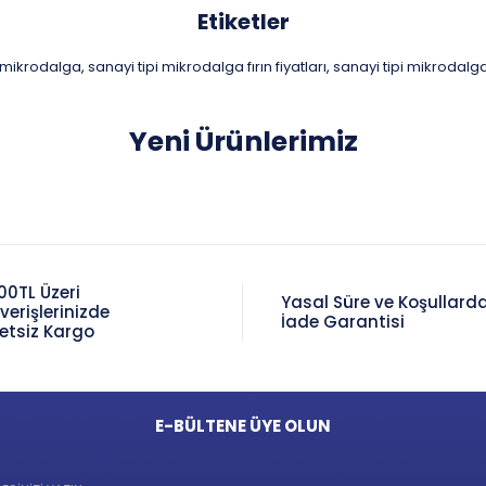
Etiketler
mikrodalga
sanayi tipi mikrodalga fırın fiyatları
sanayi tipi mikrodalga 
,
,
Yeni Ürünlerimiz
00TL Üzeri
Yasal Süre ve Koşullard
şverişlerinizde
İade Garantisi
etsiz Kargo
E-BÜLTENE ÜYE OLUN