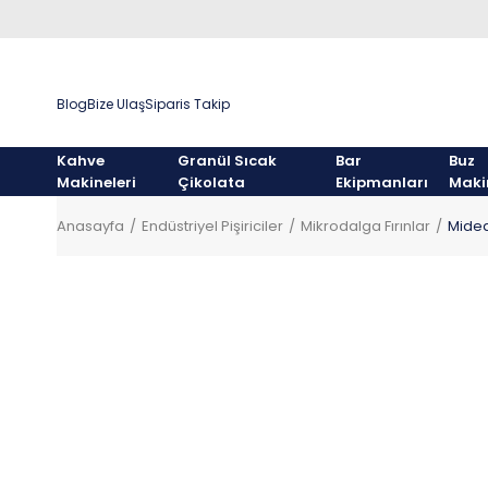
Blog
Bize Ulaş
Siparis Takip
Kahve
Granül Sıcak
Bar
Buz
Makineleri
Çikolata
Ekipmanları
Maki
Anasayfa
Endüstriyel Pişiriciler
Mikrodalga Fırınlar
Midea