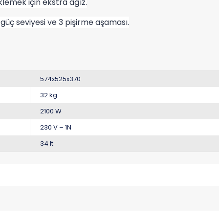
emek için ekstra ağız.
5 güç seviyesi ve 3 pişirme aşaması.
574x525x370
32 kg
2100 W
230 V – 1N
34 lt