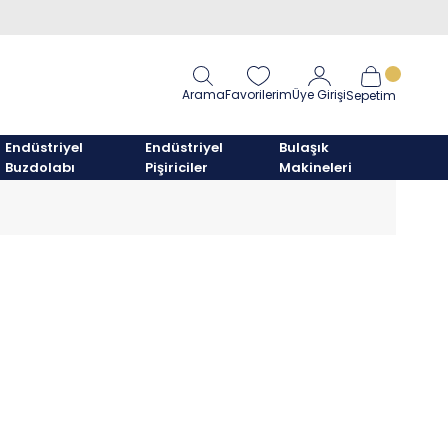
Arama
Favorilerim
Üye Girişi
Sepetim
Endüstriyel
Endüstriyel
Bulaşık
Buzdolabı
Pişiriciler
Makineleri