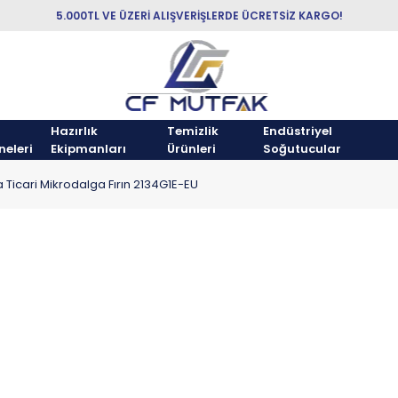
5.000TL VE ÜZERİ ALIŞVERİŞLERDE ÜCRETSİZ KARGO!
Hazırlık
Temizlik
Endüstriyel
neleri
Ekipmanları
Ürünleri
Soğutucular
 Ticari Mikrodalga Fırın 2134G1E-EU