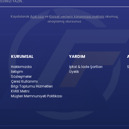
Kaydolarak
Açık rıza
ve
Kişisel verilerin korunması metnini
okumuş,
onaylamış olursunuz.
KURUMSAL
YARDIM
Hakkımızda
İptal & İade Şartları
S
İletişim
Üyelik
Sözleşmeler
Çerez Kullanımı
Bilgi Toplumu Hizmetleri
KVKK Metni
Müşteri Memnuniyeti Politikası