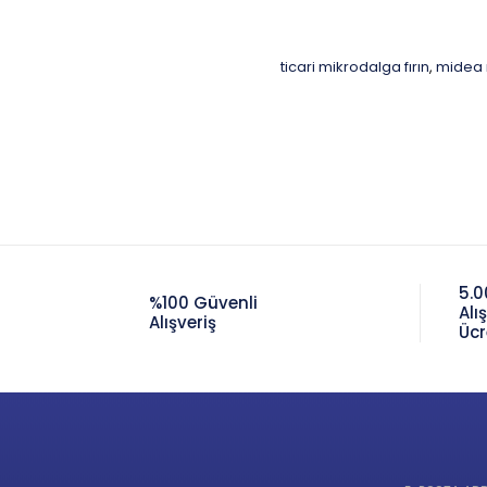
ticari mikrodalga fırın
midea 
,
5.0
%100 Güvenli
Alı
Alışveriş
Ücr