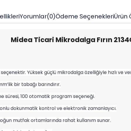
llikleri
Yorumlar
(0)
Ödeme Seçenekleri
Ürün Ö
Midea Ticari Mikrodalga Fırın 213
r seçenektir. Yüksek güçlü mikrodalga özelliğiyle hızlı ve ve
m’lik bir tabağı barındırır.
e süresi, 100 otomatik program seçeneği.
onlu dokunmatik kontrol ve elektronik zamanlayıcı.
yoğun mutfak ortamlarında rahat kullanım sunar.