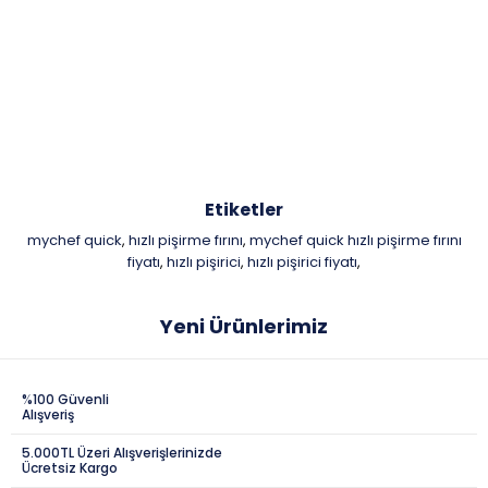
Etiketler
mychef quick
hızlı pişirme fırını
mychef quick hızlı pişirme fırını
,
,
fiyatı
hızlı pişirici
hızlı pişirici fiyatı
,
,
,
Yeni Ürünlerimiz
%100 Güvenli
Alışveriş
5.000TL Üzeri Alışverişlerinizde
Ücretsiz Kargo