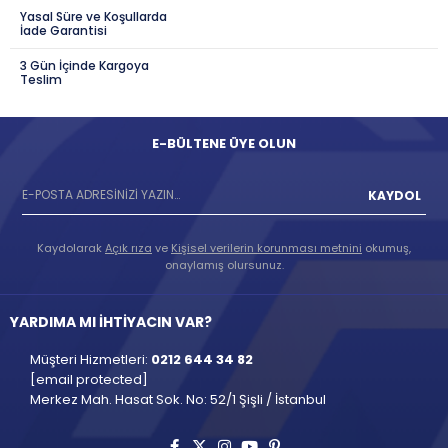
Yasal Süre ve Koşullarda
İade Garantisi
3 Gün İçinde Kargoya
Teslim
E-BÜLTENE ÜYE OLUN
KAYDOL
Kaydolarak
Açık rıza
ve
Kişisel verilerin korunması metnini
okumuş,
onaylamış olursunuz.
YARDIMA MI İHTİYACIN VAR?
Müşteri Hizmetleri:
0212 644 34 82
[email protected]
Merkez Mah. Hasat Sok. No: 52/1 Şişli / İstanbul