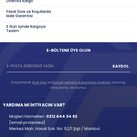
Ücretsiz Kargo
Yasal Süre ve Koşullarda
İade Garantisi
3 Gün İçinde Kargoya
Teslim
E-BÜLTENE ÜYE OLUN
KAYDOL
Kaydolarak
Açık rıza
ve
Kişisel verilerin korunması metnini
okumuş,
onaylamış olursunuz.
YARDIMA MI İHTİYACIN VAR?
Müşteri Hizmetleri:
0212 644 34 82
[email protected]
Merkez Mah. Hasat Sok. No: 52/1 Şişli / İstanbul