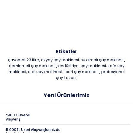
Etiketler
çayomat 23 litre
okyay çay makinesi
su almalı çay makinesi
,
,
,
demlemeli çay makinesi
endüstriyel çay makinesi
kafe çay
,
,
makinesi
otel çay makinesi
ticari çay makinesi
profesyonel
,
,
,
çay kazanı
,
Yeni Ürünlerimiz
%100 Güvenli
Alışveriş
5.000TL Üzeri Alışverişlerinizde