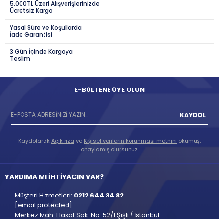
5.000TL Üzeri Alışverişlerinizde
Ücretsiz Kargo
Yasal Süre ve Koşullarda
İade Garantisi
3 Gün İçinde Kargoya
Teslim
E-BÜLTENE ÜYE OLUN
KAYDOL
Kaydolarak
Açık rıza
ve
Kişisel verilerin korunması metnini
okumuş,
onaylamış olursunuz.
YARDIMA MI İHTİYACIN VAR?
Müşteri Hizmetleri:
0212 644 34 82
[email protected]
Merkez Mah. Hasat Sok. No: 52/1 Şişli / İstanbul