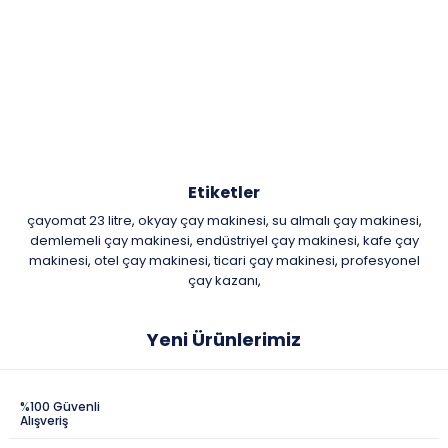
Etiketler
çayomat 23 litre
okyay çay makinesi
su almalı çay makinesi
,
,
,
demlemeli çay makinesi
endüstriyel çay makinesi
kafe çay
,
,
makinesi
otel çay makinesi
ticari çay makinesi
profesyonel
,
,
,
çay kazanı
,
Yeni Ürünlerimiz
%100 Güvenli
Alışveriş