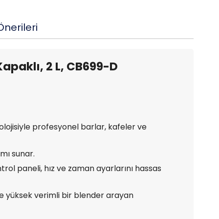
nerileri
 Kapaklı, 2 L, CB699-D
lojisiyle profesyonel barlar, kafeler ve
mı sunar.
ontrol paneli, hız ve zaman ayarlarını hassas
e yüksek verimli bir blender arayan