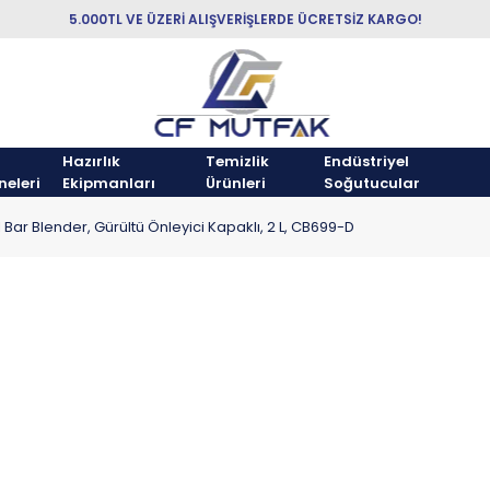
5.000TL VE ÜZERİ ALIŞVERİŞLERDE ÜCRETSİZ KARGO!
Hazırlık
Temizlik
Endüstriyel
neleri
Ekipmanları
Ürünleri
Soğutucular
al Bar Blender, Gürültü Önleyici Kapaklı, 2 L, CB699-D