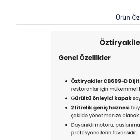
Ürün Öze
Öztiryakile
Genel Özellikler
Öztiryakiler CB699-D Dijit
restoranlar için mükemmel 
G
ürültü önleyici kapak
say
2 litrelik geniş haznesi
büyü
şekilde yönetmenize olanak 
Dayanıklı motoru, paslanmaz
profesyonellerin favorisidir.