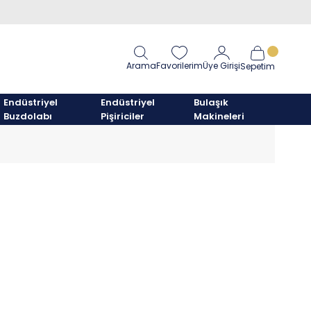
Arama
Favorilerim
Üye Girişi
Sepetim
Endüstriyel
Endüstriyel
Bulaşık
Buzdolabı
Pişiriciler
Makineleri