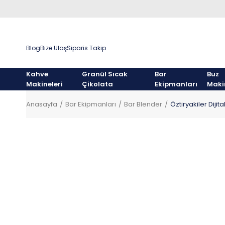
Blog
Bize Ulaş
Siparis Takip
Kahve
Granül Sıcak
Bar
Buz
Makineleri
Çikolata
Ekipmanları
Maki
Anasayfa
Bar Ekipmanları
Bar Blender
Öztiryakiler Dijit