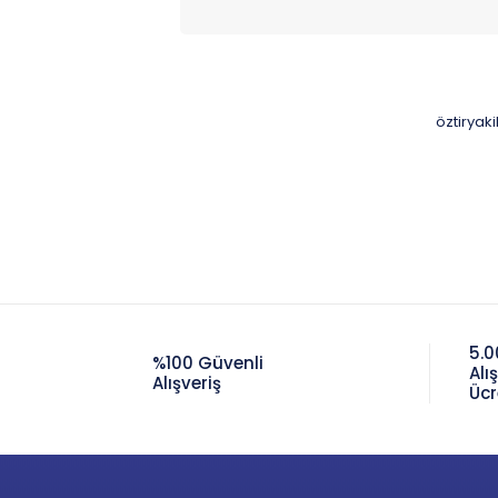
öztiryak
5.0
%100 Güvenli
Alı
Alışveriş
Ücr