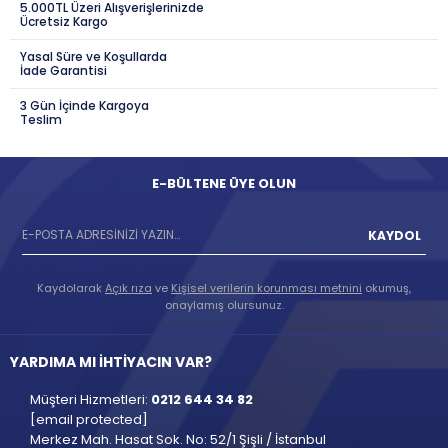
5.000TL Üzeri Alışverişlerinizde
Ücretsiz Kargo
Yasal Süre ve Koşullarda
İade Garantisi
3 Gün İçinde Kargoya
Teslim
E-BÜLTENE ÜYE OLUN
KAYDOL
Kaydolarak
Açık rıza
ve
Kişisel verilerin korunması metnini
okumuş,
onaylamış olursunuz.
YARDIMA MI İHTİYACIN VAR?
Müşteri Hizmetleri:
0212 644 34 82
[email protected]
Merkez Mah. Hasat Sok. No: 52/1 Şişli / İstanbul