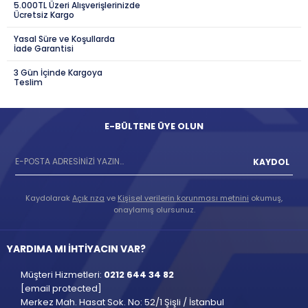
5.000TL Üzeri Alışverişlerinizde
Ücretsiz Kargo
Yasal Süre ve Koşullarda
İade Garantisi
3 Gün İçinde Kargoya
Teslim
E-BÜLTENE ÜYE OLUN
KAYDOL
Kaydolarak
Açık rıza
ve
Kişisel verilerin korunması metnini
okumuş,
onaylamış olursunuz.
YARDIMA MI İHTİYACIN VAR?
Müşteri Hizmetleri:
0212 644 34 82
[email protected]
Merkez Mah. Hasat Sok. No: 52/1 Şişli / İstanbul