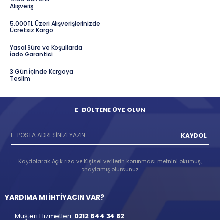
Alışveriş
5.000TL Üzeri Alışverişlerinizde
Ücretsiz Kargo
Yasal Süre ve Koşullarda
İade Garantisi
3 Gün İçinde Kargoya
Teslim
E-BÜLTENE ÜYE OLUN
KAYDOL
Kaydolarak
Açık rıza
ve
Kişisel verilerin korunması metnini
okumuş,
onaylamış olursunuz.
YARDIMA MI İHTİYACIN VAR?
Müşteri Hizmetleri:
0212 644 34 82