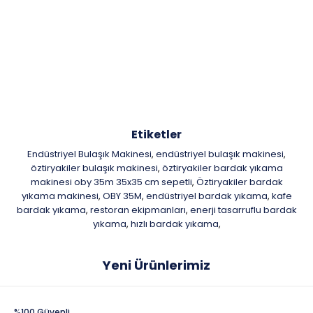
Etiketler
Endüstriyel Bulaşık Makinesi
endüstriyel bulaşık makinesi
,
,
öztiryakiler bulaşık makinesi
öztiryakiler bardak yıkama
,
makinesi oby 35m 35x35 cm sepetli
Öztiryakiler bardak
,
yıkama makinesi
OBY 35M
endüstriyel bardak yıkama
kafe
,
,
,
bardak yıkama
restoran ekipmanları
enerji tasarruflu bardak
,
,
yıkama
hızlı bardak yıkama
,
,
Yeni Ürünlerimiz
%100 Güvenli