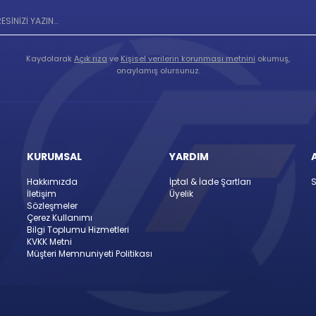
Kaydolarak
Açık rıza
ve
Kişisel verilerin korunması metnini
okumuş,
onaylamış olursunuz.
KURUMSAL
YARDIM
Hakkımızda
İptal & İade Şartları
S
İletişim
Üyelik
Sözleşmeler
Çerez Kullanımı
Bilgi Toplumu Hizmetleri
KVKK Metni
Müşteri Memnuniyeti Politikası