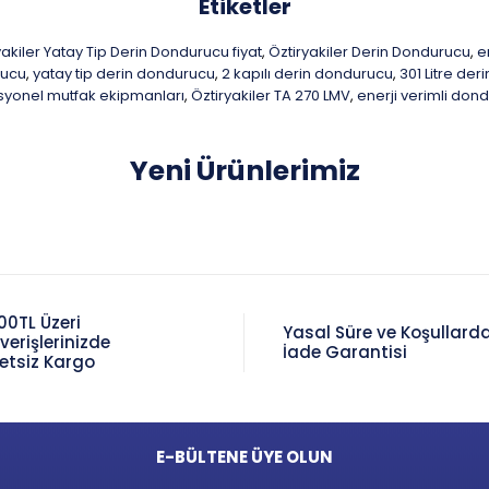
Etiketler
yakiler Yatay Tip Derin Dondurucu fiyat
Öztiryakiler Derin Dondurucu
e
,
,
rucu
yatay tip derin dondurucu
2 kapılı derin dondurucu
301 Litre de
,
,
,
syonel mutfak ekipmanları
Öztiryakiler TA 270 LMV
enerji verimli don
,
,
Yeni Ürünlerimiz
00TL Üzeri
Yasal Süre ve Koşullard
şverişlerinizde
İade Garantisi
etsiz Kargo
E-BÜLTENE ÜYE OLUN