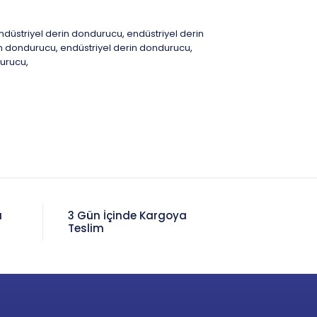
ndüstriyel derin dondurucu
endüstriyel derin
,
rin dondurucu
endüstriyel derin dondurucu
,
,
durucu
,
a
3 Gün İçinde Kargoya
Teslim