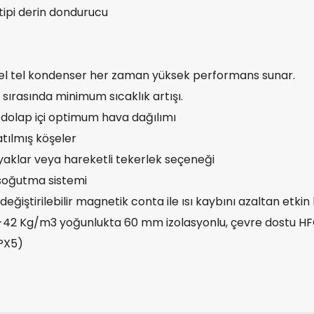
h tipi derin dondurucu
zel tel kondenser her zaman yüksek performans sunar.
sırasında minimum sıcaklık artışı.
 dolap içi optimum hava dağılımı
tılmış köşeler
yaklar veya hareketli tekerlek seçeneği
soğutma sistemi
değiştirilebilir magnetik conta ile ısı kaybını azaltan etkin
40-42 Kg/m3 yoğunlukta 60 mm izolasyonlu, çevre dostu H
IPX5)