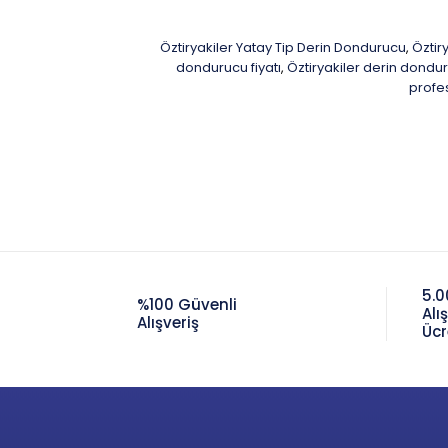
Öztiryakiler Yatay Tip Derin Dondurucu
Öztir
,
dondurucu fiyatı
Öztiryakiler derin dondu
,
profe
5.0
%100 Güvenli
Alı
Alışveriş
Ücr