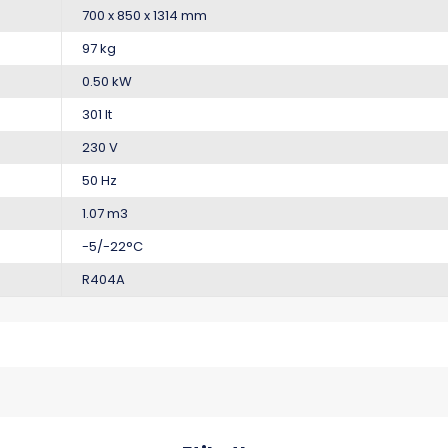
700 x 850 x 1314 mm
97 kg
0.50 kW
301 lt
230 V
50 Hz
1.07 m3
-5/-22°C
R404A