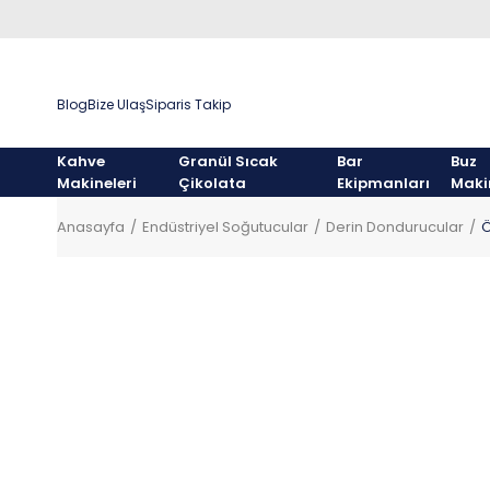
Blog
Bize Ulaş
Siparis Takip
Kahve
Granül Sıcak
Bar
Buz
Makineleri
Çikolata
Ekipmanları
Maki
Anasayfa
Endüstriyel Soğutucular
Derin Dondurucular
Ö