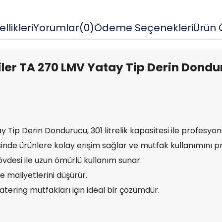
llikleri
Yorumlar
(0)
Ödeme Seçenekleri
Ürün Ö
ler TA 270 LMV Yatay Tip Derin Donduru
y Tip Derin Dondurucu, 301 litrelik kapasitesi ile profesy
inde ürünlere kolay erişim sağlar ve mutfak kullanımını pra
vdesi ile uzun ömürlü kullanım sunar.
me maliyetlerini düşürür.
atering mutfakları için ideal bir çözümdür.