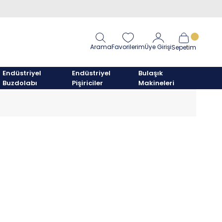
Arama
Favorilerim
Üye Girişi
Sepetim
Endüstriyel
Endüstriyel
Bulaşık
Buzdolabı
Pişiriciler
Makineleri