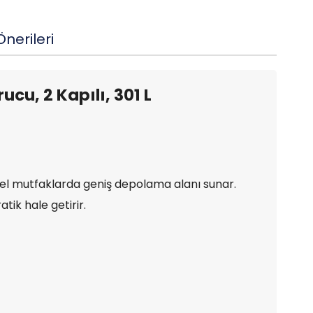
nerileri
cu, 2 Kapılı, 301 L
onel mutfaklarda geniş depolama alanı sunar.
tik hale getirir.