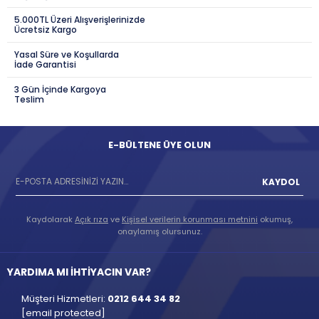
5.000TL Üzeri Alışverişlerinizde
Ücretsiz Kargo
Yasal Süre ve Koşullarda
İade Garantisi
3 Gün İçinde Kargoya
Teslim
E-BÜLTENE ÜYE OLUN
KAYDOL
Kaydolarak
Açık rıza
ve
Kişisel verilerin korunması metnini
okumuş,
onaylamış olursunuz.
YARDIMA MI İHTİYACIN VAR?
Müşteri Hizmetleri:
0212 644 34 82
[email protected]