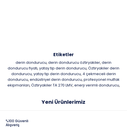
Etiketler
derin dondurucu
derin dondurucu öztiryakiler
derin
,
,
dondurucu fiyatı
yatay tip derin dondurucu
Öztiryakiler derin
,
,
dondurucu
yatay tip derin dondurucu
4 çekmeceli derin
,
,
dondurucu
endüstriyel derin dondurucu
profesyonel mutfak
,
,
ekipmanları
Öztiryakiler TA 270 LMV
enerji verimli dondurucu
,
,
,
Yeni Ürünlerimiz
%100 Güvenli
Alışveriş