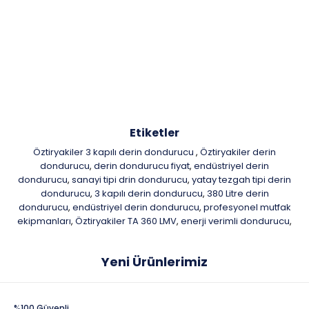
Etiketler
Öztiryakiler 3 kapılı derin dondurucu
Öztiryakiler derin
,
dondurucu
derin dondurucu fiyat
endüstriyel derin
,
,
dondurucu
sanayi tipi drin dondurucu
yatay tezgah tipi derin
,
,
dondurucu
3 kapılı derin dondurucu
380 Litre derin
,
,
dondurucu
endüstriyel derin dondurucu
profesyonel mutfak
,
,
ekipmanları
Öztiryakiler TA 360 LMV
enerji verimli dondurucu
,
,
,
Yeni Ürünlerimiz
%100 Güvenli