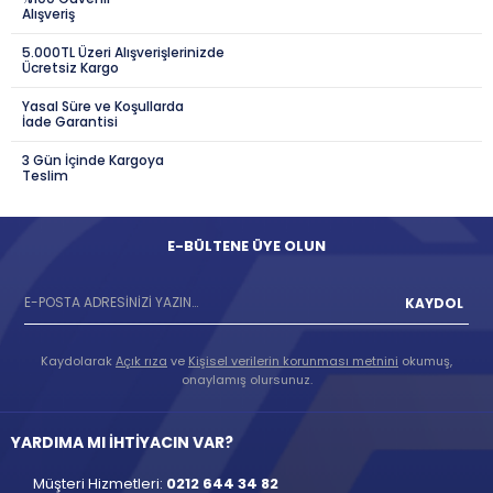
Alışveriş
5.000TL Üzeri Alışverişlerinizde
Ücretsiz Kargo
Yasal Süre ve Koşullarda
İade Garantisi
3 Gün İçinde Kargoya
Teslim
E-BÜLTENE ÜYE OLUN
KAYDOL
Kaydolarak
Açık rıza
ve
Kişisel verilerin korunması metnini
okumuş,
onaylamış olursunuz.
YARDIMA MI İHTİYACIN VAR?
Müşteri Hizmetleri:
0212 644 34 82