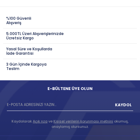
%100 Güvenli
Alışveriş
5.000TL Üzeri Alışverişlerinizde
Ücretsiz Kargo
Yasal Süre ve Koşullarda
İade Garantisi
3 Gün İçinde Kargoya
Teslim
E-BÜLTENE ÜYE OLUN
KAYDOL
Kaydolarak
Açık rıza
ve
Kişisel verilerin korunması metnini
okumuş,
onaylamış olursunuz.