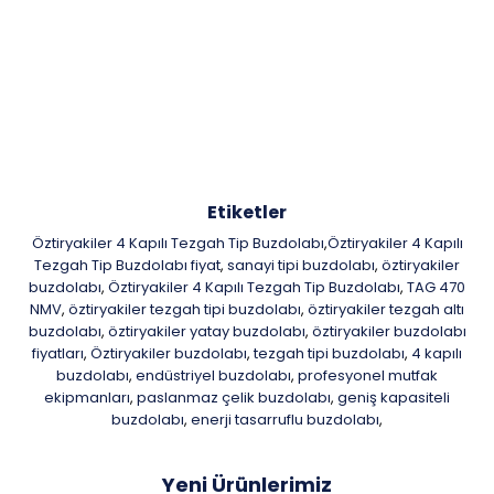
Etiketler
Öztiryakiler 4 Kapılı Tezgah Tip Buzdolabı
​​​​​​​Öztiryakiler 4 Kapılı
,
Tezgah Tip Buzdolabı fiyat
sanayi tipi buzdolabı
öztiryakiler
,
,
buzdolabı
Öztiryakiler 4 Kapılı Tezgah Tip Buzdolabı
TAG 470
,
,
NMV
öztiryakiler tezgah tipi buzdolabı
öztiryakiler tezgah altı
,
,
buzdolabı
öztiryakiler yatay buzdolabı
öztiryakiler buzdolabı
,
,
fiyatları
Öztiryakiler buzdolabı
tezgah tipi buzdolabı
4 kapılı
,
,
,
buzdolabı
endüstriyel buzdolabı
profesyonel mutfak
,
,
ekipmanları
paslanmaz çelik buzdolabı
geniş kapasiteli
,
,
buzdolabı
enerji tasarruflu buzdolabı
,
,
Yeni Ürünlerimiz