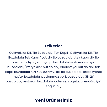
Etiketler
Öztiryakiler Dik Tip Buzdolabı Tek Kapılı
Öztiryakiler Dik Tip
,
Buzdolabı Tek Kapılı fiyat
dik tip buzdolabı
tek kapılı dik tip
,
,
buzdolabı fiyatı
sanayi tipi buzdolabı fiyatı
endüstriyel
,
,
buzdolabı
Öztiryakiler buzdolabı
endüstriyel buzdolabı
tek
,
,
,
kapılı buzdolabı
GN 600.00 NMV
dik tip buzdolabı
profesyonel
,
,
,
mutfak buzdolabı
paslanmaz çelik buzdolabı
GN 2/1
,
,
buzdolabı
restoran buzdolabı
catering soğutucu
endüstriyel
,
,
,
soğutucu
,
Yeni Ürünlerimiz