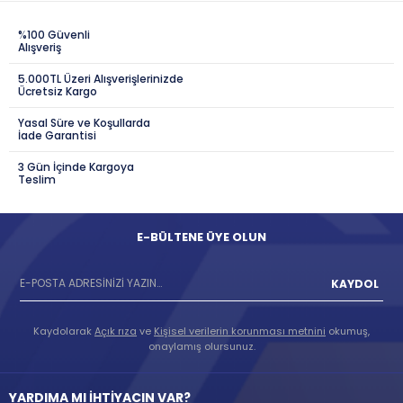
%100 Güvenli
Alışveriş
5.000TL Üzeri Alışverişlerinizde
Ücretsiz Kargo
Yasal Süre ve Koşullarda
İade Garantisi
3 Gün İçinde Kargoya
Teslim
E-BÜLTENE ÜYE OLUN
KAYDOL
Kaydolarak
Açık rıza
ve
Kişisel verilerin korunması metnini
okumuş,
onaylamış olursunuz.
YARDIMA MI İHTİYACIN VAR?