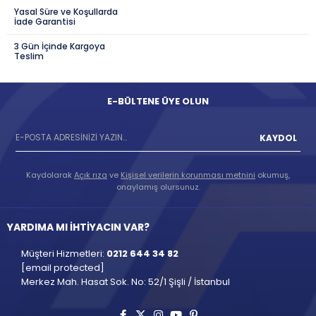
Yasal Süre ve Koşullarda
İade Garantisi
3 Gün İçinde Kargoya
Teslim
E-BÜLTENE ÜYE OLUN
KAYDOL
Kaydolarak
Açık rıza
ve
Kişisel verilerin korunması metnini
okumuş,
onaylamış olursunuz.
YARDIMA MI İHTİYACIN VAR?
Müşteri Hizmetleri:
0212 644 34 82
[email protected]
Merkez Mah. Hasat Sok. No: 52/1 Şişli / İstanbul