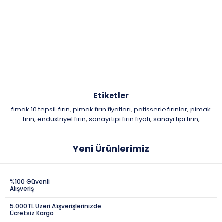
Etiketler
fimak 10 tepsili fırın
pimak fırın fiyatları
patisserie fırınlar
pimak
,
,
,
fırın
endüstriyel fırın
sanayi tipi fırın fiyatı
sanayi tipi fırın
,
,
,
,
Yeni Ürünlerimiz
%100 Güvenli
Alışveriş
5.000TL Üzeri Alışverişlerinizde
Ücretsiz Kargo