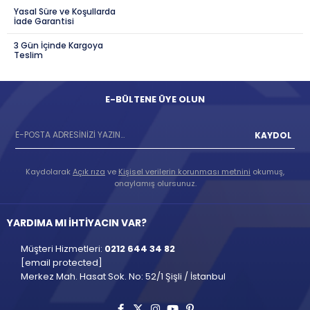
Yasal Süre ve Koşullarda
İade Garantisi
3 Gün İçinde Kargoya
Teslim
E-BÜLTENE ÜYE OLUN
KAYDOL
Kaydolarak
Açık rıza
ve
Kişisel verilerin korunması metnini
okumuş,
onaylamış olursunuz.
YARDIMA MI İHTİYACIN VAR?
Müşteri Hizmetleri:
0212 644 34 82
[email protected]
Merkez Mah. Hasat Sok. No: 52/1 Şişli / İstanbul