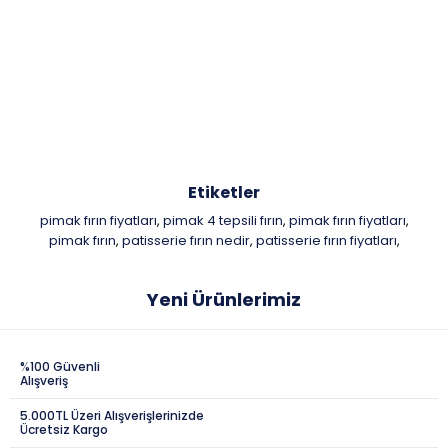
Etiketler
pimak fırın fiyatları
pimak 4 tepsili fırın
pimak fırın fiyatları
,
,
,
pimak fırın
patisserie fırın nedir
patisserie fırın fiyatları
,
,
,
Yeni Ürünlerimiz
%100 Güvenli
Alışveriş
5.000TL Üzeri Alışverişlerinizde
Ücretsiz Kargo