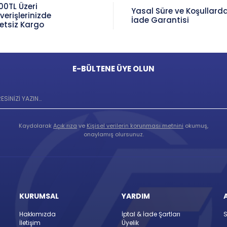
00TL Üzeri
Yasal Süre ve Koşullard
şverişlerinizde
İade Garantisi
etsiz Kargo
E-BÜLTENE ÜYE OLUN
Kaydolarak
Açık rıza
ve
Kişisel verilerin korunması metnini
okumuş,
onaylamış olursunuz.
KURUMSAL
YARDIM
Hakkımızda
İptal & İade Şartları
S
İletişim
Üyelik