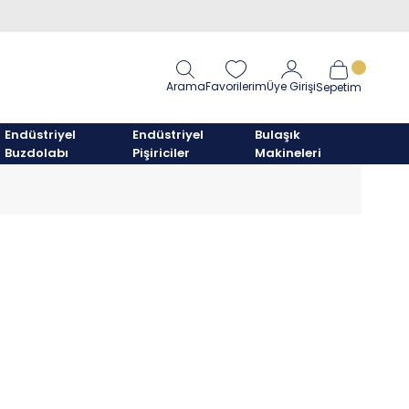
Arama
Favorilerim
Üye Girişi
Sepetim
Endüstriyel
Endüstriyel
Bulaşık
Buzdolabı
Pişiriciler
Makineleri