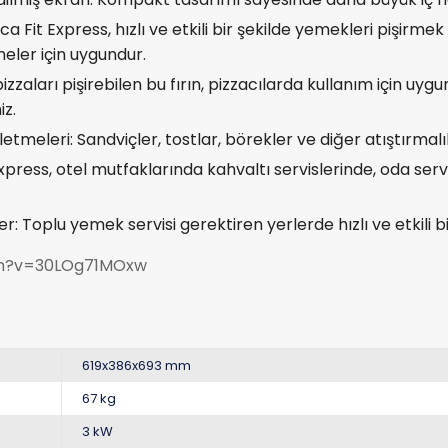
a Fit Express, hızlı ve etkili bir şekilde yemekleri pişirmek 
eler için uygundur.
zzaları pişirebilen bu fırın, pizzacılarda kullanım için uygu
iz.
tmeleri: Sandviçler, tostlar, börekler ve diğer atıştırmalıklar
 Express, otel mutfaklarında kahvaltı servislerinde, oda se
: Toplu yemek servisi gerektiren yerlerde hızlı ve etkili bir
ch?v=30LOg71MOxw
619x386x693 mm
67 kg
3 kW