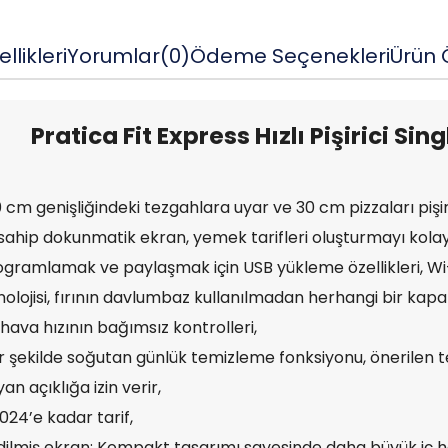
llikleri
Yorumlar
(0)
Ödeme Seçenekleri
Ürün Ö
Pratica Fit Express Hızlı Pişirici Si
 cm genişliğindeki tezgahlara uyar ve 30 cm pizzaları pişiri
a sahip dokunmatik ekran, yemek tarifleri oluşturmayı kolayl
rogramlamak ve paylaşmak için USB yükleme özellikleri, Wi-
knolojisi, fırının davlumbaz kullanılmadan herhangi bir kapal
hava hızının bağımsız kontrolleri,
ir şekilde soğutan günlük temizleme fonksiyonu, önerilen t
n açıklığa izin verir,
024’e kadar tarif,
e edilmiş ekran: Kompakt tasarımı sayesinde daha büyük iç 