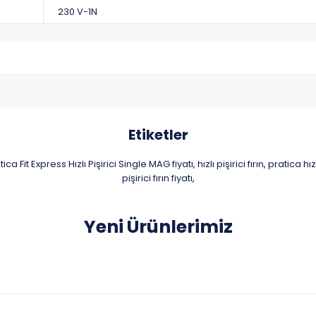
230 V-1N
Etiketler
tica Fit Express Hızlı Pişirici Single MAG fiyatı
hızlı pişirici fırın
pratica hızlı
,
,
pişirici fırın fiyatı
,
Yeni Ürünlerimiz