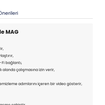
nerileri
ngle MAG
r,
aştırır,
Fi bağlantı,
ı alanda çalışmasına izin verir,
emizleme adımlarını içeren bir video gösterir,
hacme sahiptir.