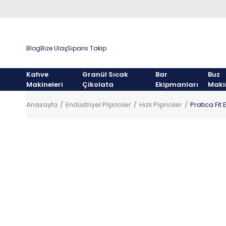
Blog
Bize Ulaş
Siparis Takip
Kahve
Granül Sıcak
Bar
Buz
Makineleri
Çikolata
Ekipmanları
Maki
Anasayfa
Endüstriyel Pişiriciler
Hızlı Pişiriciler
Pratica Fit