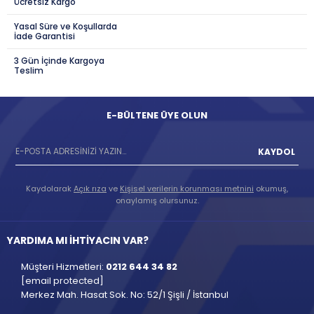
Ücretsiz Kargo
Yasal Süre ve Koşullarda
İade Garantisi
3 Gün İçinde Kargoya
Teslim
E-BÜLTENE ÜYE OLUN
KAYDOL
Kaydolarak
Açık rıza
ve
Kişisel verilerin korunması metnini
okumuş,
onaylamış olursunuz.
YARDIMA MI İHTİYACIN VAR?
Müşteri Hizmetleri:
0212 644 34 82
[email protected]
Merkez Mah. Hasat Sok. No: 52/1 Şişli / İstanbul