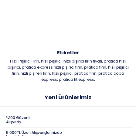
Etiketler
Hızlı Pişirici Fırın
hızlı pişirici
hızlı pişirici fırın fiyatı
pratica hızlı
,
,
,
pişirici
pratica express hızlı pişirici fırın
pratica fırın
hızlı pişirici
,
,
,
fırın
hızlı pişiren fırın
hızlı pişirici
pratica fırın
pratica copa
,
,
,
,
express
pratica fit express
,
,
Yeni Ürünlerimiz
%100 Güvenli
Alışveriş
5.000TL Üzeri Alışverişlerinizde