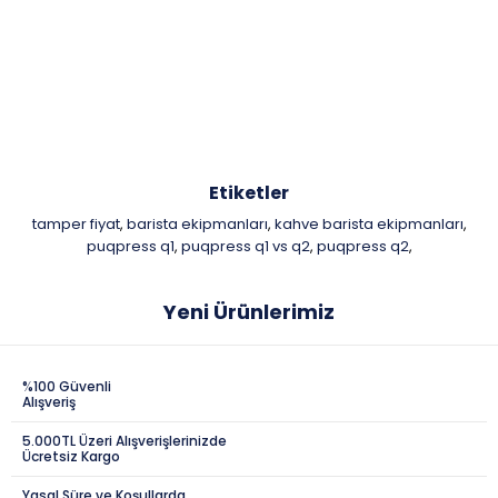
Etiketler
tamper fiyat
barista ekipmanları
kahve barista ekipmanları
,
,
,
puqpress q1
puqpress q1 vs q2
puqpress q2
,
,
,
Yeni Ürünlerimiz
%100 Güvenli
Alışveriş
5.000TL Üzeri Alışverişlerinizde
Ücretsiz Kargo
Yasal Süre ve Koşullarda