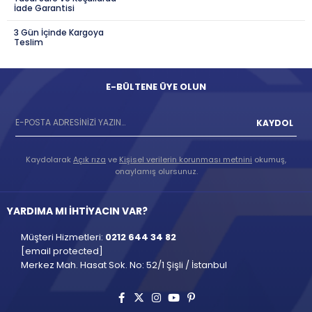
İade Garantisi
3 Gün İçinde Kargoya
Teslim
E-BÜLTENE ÜYE OLUN
KAYDOL
Kaydolarak
Açık rıza
ve
Kişisel verilerin korunması metnini
okumuş,
onaylamış olursunuz.
YARDIMA MI İHTİYACIN VAR?
Müşteri Hizmetleri:
0212 644 34 82
[email protected]
Merkez Mah. Hasat Sok. No: 52/1 Şişli / İstanbul