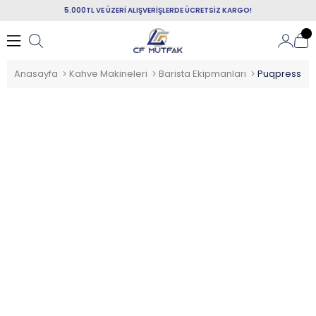
5.000TL VE ÜZERİ ALIŞVERİŞLERDE ÜCRETSİZ KARGO!
Anasayfa
Kahve Makineleri
Barista Ekipmanları
Puqpress Q1