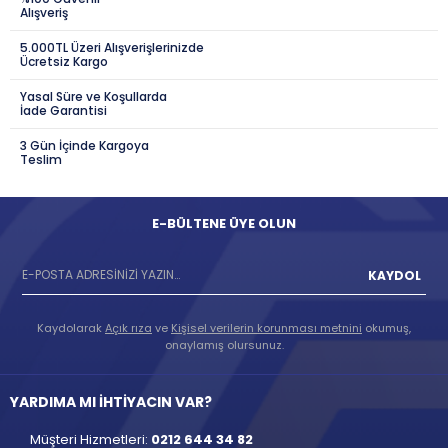
Alışveriş
5.000TL Üzeri Alışverişlerinizde
Ücretsiz Kargo
Yasal Süre ve Koşullarda
İade Garantisi
3 Gün İçinde Kargoya
Teslim
E-BÜLTENE ÜYE OLUN
KAYDOL
Kaydolarak
Açık rıza
ve
Kişisel verilerin korunması metnini
okumuş,
onaylamış olursunuz.
YARDIMA MI İHTİYACIN VAR?
Müşteri Hizmetleri:
0212 644 34 82