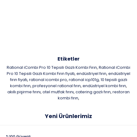
Etiketler
Rational iCombi Pro 10 Tepsili Gazlı Kombi Fırın
Rational iCombi
,
Pro 10 Tepsili Gazlı Kombi Fırın fiyatı
endüstriyel fırın
endüstriyel
,
,
fırın fiyatı
rational icombi pro
rational icp101g
10 tepsili gazlı
,
,
,
kombi fırın
profesyonel rational fırın
endüstriyel kombi fırın
,
,
,
akıllı pişirme fırını
otel mutfak fırını
catering gazlı fırın
restoran
,
,
,
kombi fırın
,
Yeni Ürünlerimiz
%100 Güvenli