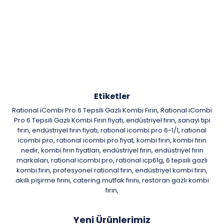
Etiketler
Rational iCombi Pro 6 Tepsili Gazlı Kombi Fırın
Rational iCombi
,
Pro 6 Tepsili Gazlı Kombi Fırın fiyatı
endüstriyel fırın
sanayi tipi
,
,
fırın
endüstriyel fırın fiyatı
rational icombi pro 6-1/1
ratıonal
,
,
,
icombi pro
rational icombi pro fiyat
kombi fırın
kombi fırın
,
,
,
nedir
kombi fırın fiyatları
endüstriyel fırın
endüstriyel fırın
,
,
,
markaları
rational icombi pro
rational icp61g
6 tepsili gazlı
,
,
,
kombi fırın
profesyonel rational fırın
endüstriyel kombi fırın
,
,
,
akıllı pişirme fırını
catering mutfak fırını
restoran gazlı kombi
,
,
fırın
,
Yeni Ürünlerimiz