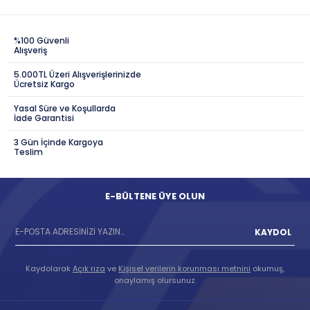
%100 Güvenli
Alışveriş
5.000TL Üzeri Alışverişlerinizde
Ücretsiz Kargo
Yasal Süre ve Koşullarda
İade Garantisi
3 Gün İçinde Kargoya
Teslim
E-BÜLTENE ÜYE OLUN
KAYDOL
Kaydolarak
Açık rıza
ve
Kişisel verilerin korunması metnini
okumuş,
onaylamış olursunuz.