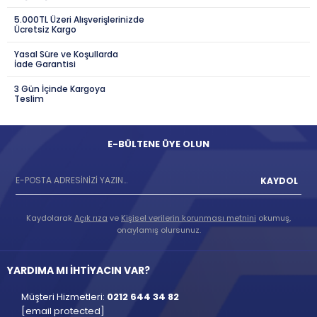
5.000TL Üzeri Alışverişlerinizde
Ücretsiz Kargo
Yasal Süre ve Koşullarda
İade Garantisi
3 Gün İçinde Kargoya
Teslim
E-BÜLTENE ÜYE OLUN
KAYDOL
Kaydolarak
Açık rıza
ve
Kişisel verilerin korunması metnini
okumuş,
onaylamış olursunuz.
YARDIMA MI İHTİYACIN VAR?
Müşteri Hizmetleri:
0212 644 34 82
[email protected]