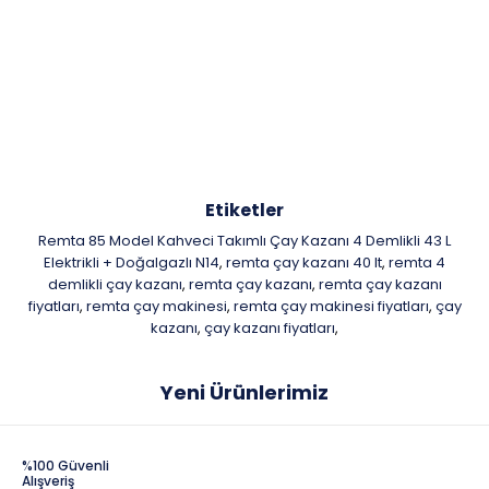
Etiketler
Remta 85 Model Kahveci Takımlı Çay Kazanı 4 Demlikli 43 L
Elektrikli + Doğalgazlı N14
remta çay kazanı 40 lt
remta 4
,
,
demlikli çay kazanı
remta çay kazanı
remta çay kazanı
,
,
fiyatları
remta çay makinesi
remta çay makinesi fiyatları
çay
,
,
,
kazanı
çay kazanı fiyatları
,
,
Yeni Ürünlerimiz
%100 Güvenli
Alışveriş