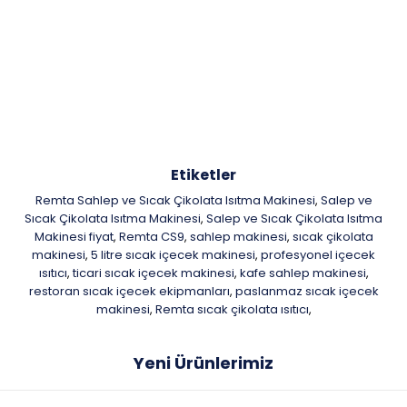
Etiketler
Remta Sahlep ve Sıcak Çikolata Isıtma Makinesi
Salep ve
,
Sıcak Çikolata Isıtma Makinesi
Salep ve Sıcak Çikolata Isıtma
,
Makinesi fiyat
Remta CS9
sahlep makinesi
sıcak çikolata
,
,
,
makinesi
5 litre sıcak içecek makinesi
profesyonel içecek
,
,
ısıtıcı
ticari sıcak içecek makinesi
kafe sahlep makinesi
,
,
,
restoran sıcak içecek ekipmanları
paslanmaz sıcak içecek
,
makinesi
Remta sıcak çikolata ısıtıcı
,
,
Yeni Ürünlerimiz