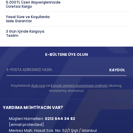
5.000TL Üzeri Alışverişlerinizde
Ücretsiz Kargo
Yasal Süre ve Koşullarda
İade Garantisi
3 Gün İçinde Kargoya
Teslim
E-BÜLTENE ÜYE OLUN
KAYDOL
Kaydolarak
Açık rıza
ve
Kişisel verilerin korunması metnini
okumuş,
onaylamış olursunuz.
YARDIMA MI İHTİYACIN VAR?
Müşteri Hizmetleri:
0212 644 34 82
[email protected]
Merkez Mah. Hasat Sok. No: 52/1 Şişli / İstanbul