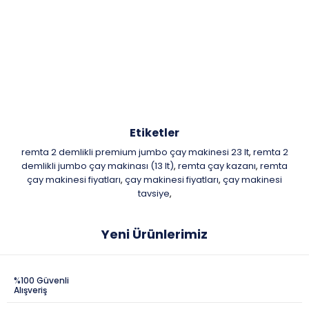
Etiketler
remta 2 demlikli premium jumbo çay makinesi 23 lt
remta 2
,
demlikli jumbo çay makinası (13 lt)
remta çay kazanı
remta
,
,
çay makinesi fiyatları
çay makinesi fiyatları
çay makinesi
,
,
tavsiye
,
Yeni Ürünlerimiz
%100 Güvenli
Alışveriş