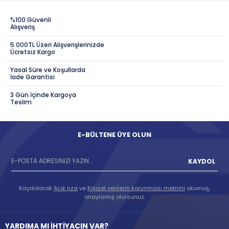
%100 Güvenli
Alışveriş
5.000TL Üzeri Alışverişlerinizde
Ücretsiz Kargo
Yasal Süre ve Koşullarda
İade Garantisi
3 Gün İçinde Kargoya
Teslim
E-BÜLTENE ÜYE OLUN
KAYDOL
Kaydolarak
Açık rıza
ve
Kişisel verilerin korunması metnini
okumuş,
onaylamış olursunuz.
YARDIMA MI İHTİYACIN VAR?