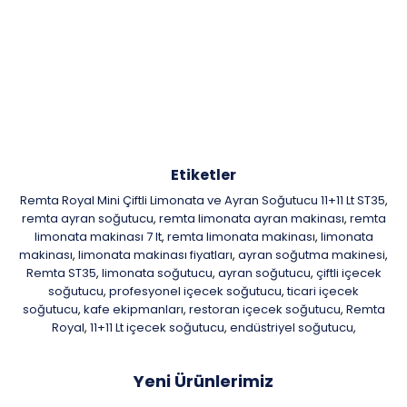
Etiketler
Remta Royal Mini Çiftli Limonata ve Ayran Soğutucu 11+11 Lt ST35
,
remta ayran soğutucu
remta limonata ayran makinası
remta
,
,
limonata makinası 7 lt
remta limonata makinası
limonata
,
,
makinası
limonata makinası fiyatları
ayran soğutma makinesi
,
,
,
Remta ST35
limonata soğutucu
ayran soğutucu
çiftli içecek
,
,
,
soğutucu
profesyonel içecek soğutucu
ticari içecek
,
,
soğutucu
kafe ekipmanları
restoran içecek soğutucu
Remta
,
,
,
Royal
11+11 Lt içecek soğutucu
endüstriyel soğutucu
,
,
,
Yeni Ürünlerimiz