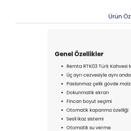
Ürün Öze
Genel Özellikler
Remta RTK03 Türk Kahvesi Ma
Üç ayrı cezvesiyle aynı anda 
Paslanmaz çelik gövde malz
Dokunmatik ekran
Fincan boyut seçimi
Otomatik kapanma özelliği
Sesli ikaz sistemi
Otomatik su verme