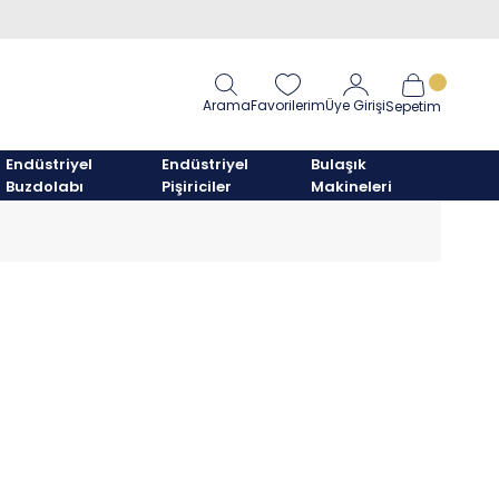
Arama
Favorilerim
Üye Girişi
Sepetim
Endüstriyel
Endüstriyel
Bulaşık
Buzdolabı
Pişiriciler
Makineleri