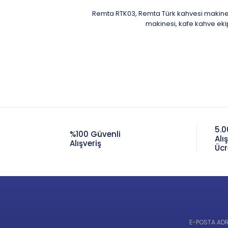
Remta RTK03
Remta Türk kahvesi makine
,
makinesi
kafe kahve eki
,
5.0
%100 Güvenli
Alı
Alışveriş
Ücr