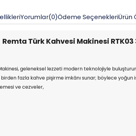
llikleri
Yorumlar
(0)
Ödeme Seçenekleri
Ürün Ö
Remta Türk Kahvesi Makinesi
RTK03
kinesi, geleneksel lezzeti modern teknolojiyle buluşturur
birden fazla kahve pişirme imkânı sunar; böylece yoğun işle
emesi ve cezveler,