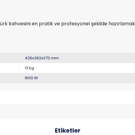
Türk kahvesini en pratik ve profesyonel şekilde hazırlamak 
426x392x370 mm
13 kg
1600 W
Etiketler