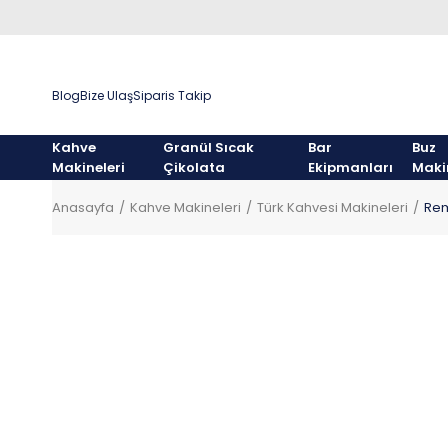
Blog
Bize Ulaş
Siparis Takip
Kahve
Granül Sıcak
Bar
Buz
Makineleri
Çikolata
Ekipmanları
Maki
Anasayfa
Kahve Makineleri
Türk Kahvesi Makineleri
Rem