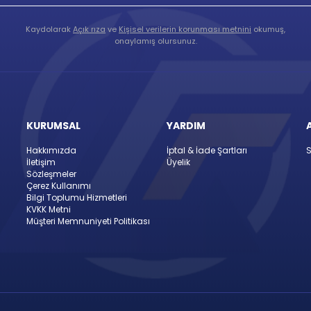
Kaydolarak
Açık rıza
ve
Kişisel verilerin korunması metnini
okumuş,
onaylamış olursunuz.
KURUMSAL
YARDIM
Hakkımızda
İptal & İade Şartları
S
İletişim
Üyelik
Sözleşmeler
Çerez Kullanımı
Bilgi Toplumu Hizmetleri
KVKK Metni
Müşteri Memnuniyeti Politikası