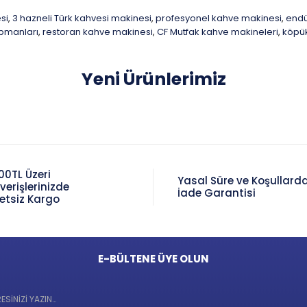
si
3 hazneli Türk kahvesi makinesi
profesyonel kahve makinesi
endü
,
,
,
pmanları
restoran kahve makinesi
CF Mutfak kahve makineleri
köpük
,
,
,
Yeni Ürünlerimiz
00TL Üzeri
Yasal Süre ve Koşullard
şverişlerinizde
İade Garantisi
etsiz Kargo
E-BÜLTENE ÜYE OLUN