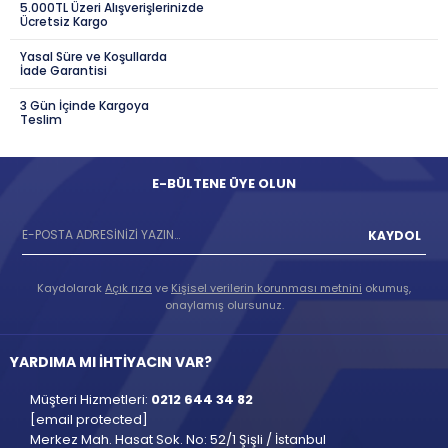
5.000TL Üzeri Alışverişlerinizde
Ücretsiz Kargo
Yasal Süre ve Koşullarda
İade Garantisi
3 Gün İçinde Kargoya
Teslim
E-BÜLTENE ÜYE OLUN
KAYDOL
Kaydolarak
Açık rıza
ve
Kişisel verilerin korunması metnini
okumuş,
onaylamış olursunuz.
YARDIMA MI İHTİYACIN VAR?
Müşteri Hizmetleri:
0212 644 34 82
[email protected]
Merkez Mah. Hasat Sok. No: 52/1 Şişli / İstanbul