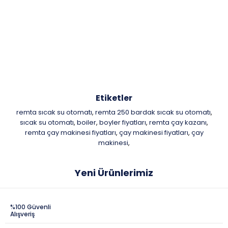
Etiketler
remta sıcak su otomatı
remta 250 bardak sıcak su otomatı
,
,
sıcak su otomatı
boiler
boyler fiyatları
remta çay kazanı
,
,
,
,
remta çay makinesi fiyatları
çay makinesi fiyatları
çay
,
,
makinesi
,
Yeni Ürünlerimiz
%100 Güvenli
Alışveriş