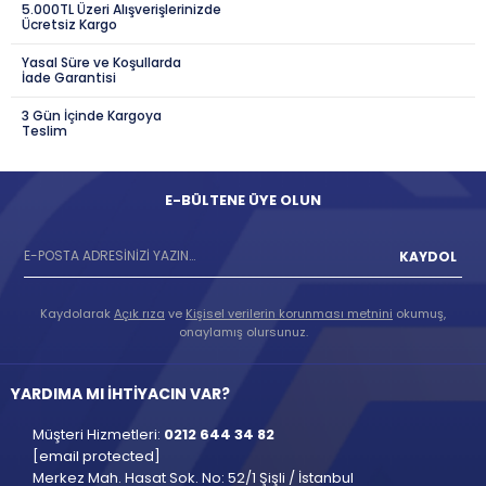
5.000TL Üzeri Alışverişlerinizde
Ücretsiz Kargo
Yasal Süre ve Koşullarda
İade Garantisi
3 Gün İçinde Kargoya
Teslim
E-BÜLTENE ÜYE OLUN
KAYDOL
Kaydolarak
Açık rıza
ve
Kişisel verilerin korunması metnini
okumuş,
onaylamış olursunuz.
YARDIMA MI İHTİYACIN VAR?
Müşteri Hizmetleri:
0212 644 34 82
[email protected]
Merkez Mah. Hasat Sok. No: 52/1 Şişli / İstanbul