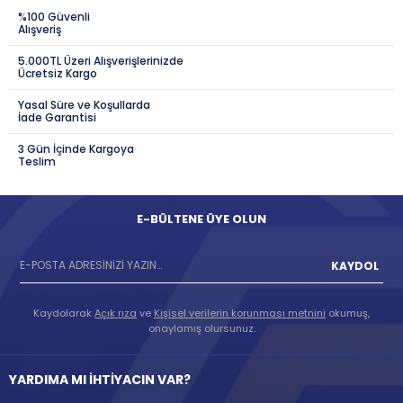
%100 Güvenli
Alışveriş
5.000TL Üzeri Alışverişlerinizde
Ücretsiz Kargo
Yasal Süre ve Koşullarda
İade Garantisi
3 Gün İçinde Kargoya
Teslim
E-BÜLTENE ÜYE OLUN
KAYDOL
Kaydolarak
Açık rıza
ve
Kişisel verilerin korunması metnini
okumuş,
onaylamış olursunuz.
YARDIMA MI İHTİYACIN VAR?