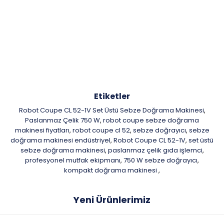
Etiketler
Robot Coupe CL 52-1V Set Üstü Sebze Doğrama Makinesi
,
Paslanmaz Çelik 750 W
robot coupe sebze doğrama
,
makinesi fiyatları
robot coupe cl 52
sebze doğrayıcı
sebze
,
,
,
doğrama makinesi endüstriyel
Robot Coupe CL 52-1V
set üstü
,
,
sebze doğrama makinesi
paslanmaz çelik gıda işlemci
,
,
profesyonel mutfak ekipmanı
750 W sebze doğrayıcı
,
,
kompakt doğrama makinesi
,
Yeni Ürünlerimiz